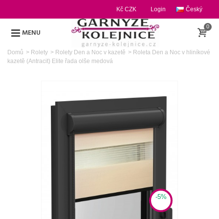
Kč CZK
Login
Český
0
MENU
Domů
>
Rolety
>
Rolety Den a Noc v kazetě
>
Roleta Den a Noc v hliníkové
kazetě (Antracit) Elite řada olše medová
-5%