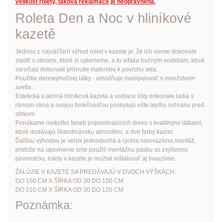
velikost rolety, taková reklamace je neoprávněná.
Roleta Den a Noc v hliníkové
kazetě
Jednou z najväčších výhod roliet v kazete je, že ich vieme dokonale
zladiť s oknami, ktoré si vyberieme, a to vďaka bočným vodidlám, ktoré
zaručujú dokonalé priľnutie materiálu k povrchu skla.
Použitie dennej/nočnej látky - umožňuje manipulovať s množstvom
svetla.
Estetická a jemná hliníková kazeta a vodiace lišty dokonale ladia s
rámom okna a svojou funkčnosťou poskytujú ešte lepšiu ochranu pred
slnkom.
Ponúkame niekoľko farieb pripomínajúcich drevo s kvalitnými látkami,
ktoré dodávajú škandinávsku atmosféru, a dve farby kaziet.
Ďalšou výhodou je veľmi jednoduchá a rýchla neinvazívna montáž,
pretože na upevnenie sme použili montážnu pásku so zvýšenou
pevnosťou, rolety v kazete je možné inštalovať aj invazívne.
ŽALÚZIE V KAZETE SA PREDÁVAJÚ V DVOCH VÝŠKÁCH:
DO 150 CM X ŠÍRKA OD 30 DO 150 CM
DO 210 CM X ŠÍRKA OD 30 DO 120 CM
Poznámka: