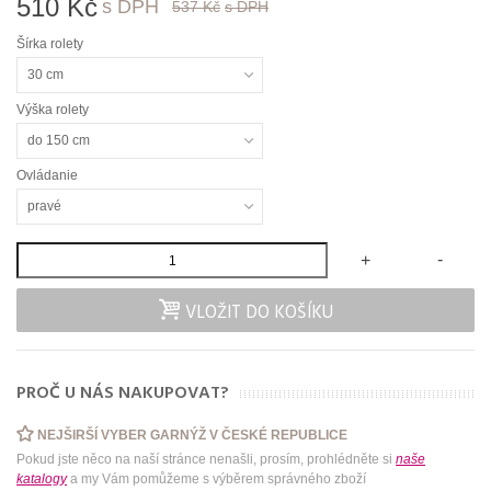
510 Kč
s DPH
537 Kč
s DPH
Šírka rolety
30 cm
Výška rolety
do 150 cm
Ovládanie
pravé
-
+
VLOŽIT DO KOŠÍKU
PROČ U NÁS NAKUPOVAT?
NEJŠIRŠÍ VYBER GARNÝŽ V ČESKÉ REPUBLICE
Pokud jste něco na naší stránce nenašli, prosím, prohlédněte si
naše
katalogy
a my Vám pomůžeme s výběrem správného zboží