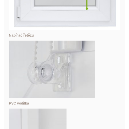
Napínač řetězu
PVC vodítka