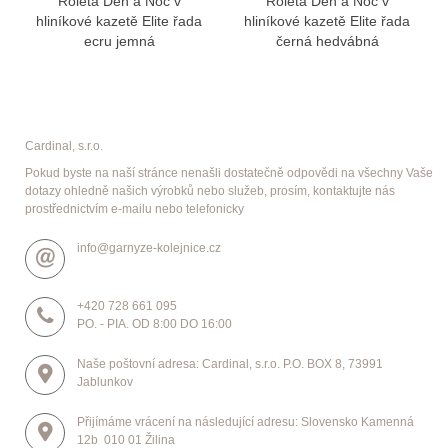
Roleta Den a Noc v
Roleta Den a Noc v
hliníkové kazetě Elite řada
hliníkové kazetě Elite řada
ecru jemná
černá hedvábná
Cardinal, s.r.o.
Pokud byste na naší stránce nenašli dostatečně odpovědi na všechny Vaše
dotazy ohledně našich výrobků nebo služeb, prosím, kontaktujte nás
prostřednictvím e-mailu nebo telefonicky
info@garnyze-kolejnice.cz
+420 728 661 095
PO. - PIA. OD 8:00 DO 16:00
Naše poštovní adresa: Cardinal, s.r.o. P.O. BOX 8, 73991
Jablunkov
Přijímáme vrácení na následující adresu: Slovensko Kamenná
12b 010 01 Žilina