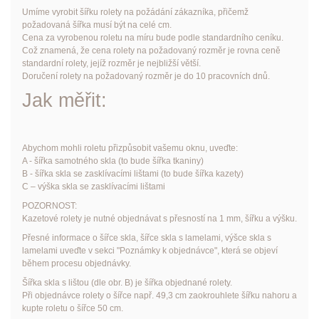
Umíme vyrobit šířku rolety na požádání zákazníka, přičemž
požadovaná šířka musí být na celé cm.
Cena za vyrobenou roletu na míru bude podle standardního ceníku.
Což znamená, že cena rolety na požadovaný rozměr je rovna ceně
standardní rolety, jejíž rozměr je nejbližší větší.
Doručení rolety na požadovaný rozměr je do 10 pracovních dnů.
Jak měřit:
Abychom mohli roletu přizpůsobit vašemu oknu, uveďte:
A - šířka samotného skla (to bude šířka tkaniny)
B - šířka skla se zasklívacími lištami (to bude šířka kazety)
C – výška skla se zasklívacími lištami
POZORNOST:
Kazetové rolety je nutné objednávat s přesností na 1 mm, šířku a výšku.
Přesné informace o šířce skla, šířce skla s lamelami, výšce skla s
lamelami uveďte v sekci "Poznámky k objednávce", která se objeví
během procesu objednávky.
Šířka skla s lištou (dle obr. B) je šířka objednané rolety.
Při objednávce rolety o šířce např. 49,3 cm zaokrouhlete šířku nahoru a
kupte roletu o šířce 50 cm.