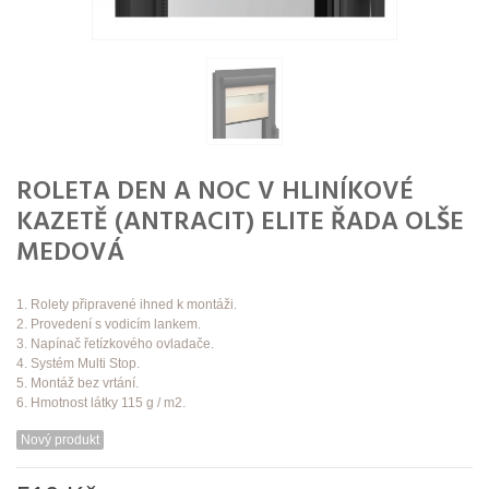
ROLETA DEN A NOC V HLINÍKOVÉ
KAZETĚ (ANTRACIT) ELITE ŘADA OLŠE
MEDOVÁ
1. Rolety připravené ihned k montáži.
2. Provedení s vodicím lankem.
3. Napínač řetízkového ovladače.
4. Systém Multi Stop.
5. Montáž bez vrtání.
6. Hmotnost látky 115 g / m2.
Nový produkt