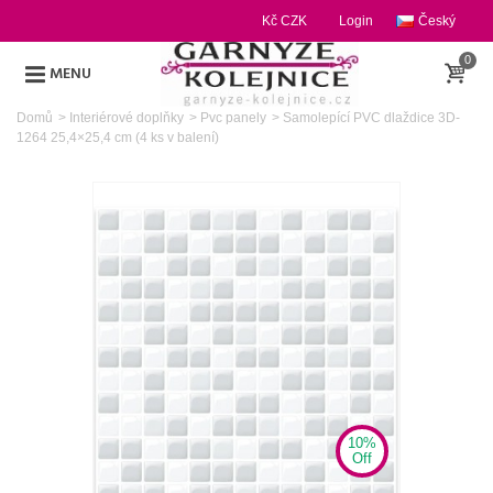
Kč CZK
Login
Český
0
MENU
Domů
>
Interiérové doplňky
>
Pvc panely
>
Samolepící PVC dlaždice 3D-
1264 25,4×25,4 cm (4 ks v balení)
10%
Off