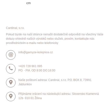
cm
Cardinal, s.r.o.
Pokud byste na naší stránce nenašli dostatečně odpovědi na všechny Vaše
dotazy ohledně našich výrobků nebo služeb, prosím, kontaktujte nás
prostřednictvím e-mailu nebo telefonicky
info@garnyze-kolejnice.cz
+420 728 661 095
PO. - PIA. OD 8:00 DO 16:00
Naše poštovní adresa: Cardinal, s.r.o. P.O. BOX 8, 73991
Jablunkov
Přijímáme vrácení na následující adresu: Slovensko Kamenná
12b 010 01 Žilina