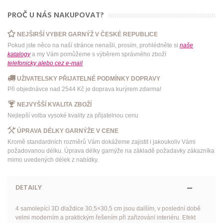
PROČ U NÁS NAKUPOVAT?
NEJŠIRŠÍ VYBER GARNÝŽ V ČESKÉ REPUBLICE
Pokud jste něco na naší stránce nenašli, prosím, prohlédněte si
naše
katalogy
a my Vám pomůžeme s výběrem správného zboží
telefonicky
alebo
cez e-mail
UŽIVATELSKY PŘIJATELNÉ PODMÍNKY DOPRAVY
Při objednávce nad 2544 Kč je doprava kurýrem zdarma!
NEJVYŠŠÍ KVALITA ZBOŽÍ
Nejlepší volba vysoké kvality za přijatelnou cenu
ÚPRAVA DÉLKY GARNÝŽE V CENE
Kromě standardních rozměrů Vám dokážeme zajistit i jakoukoliv Vámi
požadovanou délku. Úprava délky garnýže na základě požadavky zákazníka
mimo uvedených délek z nabídky.
DETAILY
4 samolepící 3D dlaždice 30,5×30,5 cm jsou dalším, v poslední době
velmi moderním a praktickým řešením při zařizování interiéru. Efekt