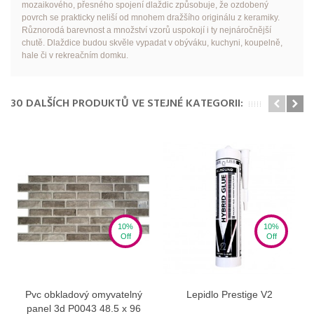
mozaikového, přesného spojení dlaždic způsobuje, že ozdobený
povrch se prakticky neliší od mnohem dražšího originálu z keramiky.
Různorodá barevnost a množství vzorů uspokojí i ty nejnáročnější
chutě. Dlaždice budou skvěle vypadat v obýváku, kuchyni, koupelně,
hale či v rekreačním domku.
30 DALŠÍCH PRODUKTŮ VE STEJNÉ KATEGORII:
10%
10%
Off
Off
Pvc obkladový omyvatelný
Lepidlo Prestige V2
panel 3d P0043 48.5 x 96