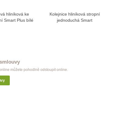
vá hliníková ke
Kolejnice hliníková stropní
Kolejnic
View more
View more
pní Smart Plus bílé
jednoduchá Smart
d
 smlouvy
nline můžete pohodlně odstoupit online.
uvy