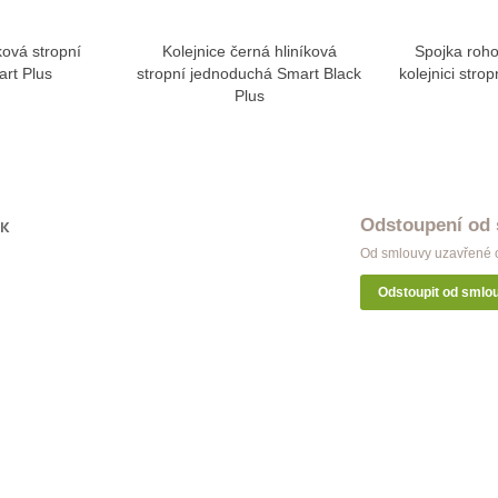
ková stropní
Kolejnice černá hliníková
Spojka roho
w more
View more
art Plus
stropní jednoduchá Smart Black
kolejnici stro
Plus
Odstoupení od
OK
Od smlouvy uzavřené o
Odstoupit od smlo