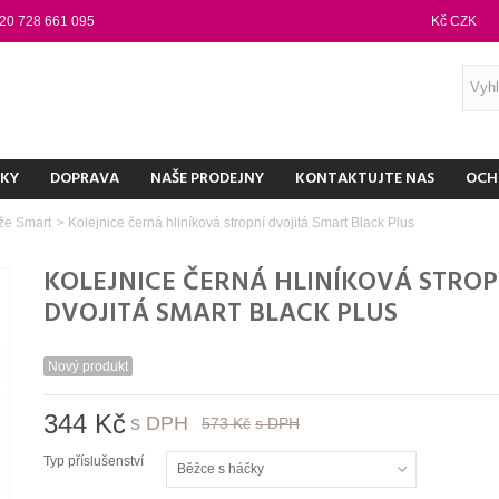
20 728 661 095
Kč CZK
NKY
DOPRAVA
NAŠE PRODEJNY
KONTAKTUJTE NAS
OCH
že Smart
>
Kolejnice černá hliníková stropní dvojitá Smart Black Plus
KOLEJNICE ČERNÁ HLINÍKOVÁ STROP
DVOJITÁ SMART BLACK PLUS
Nový produkt
344 Kč
s DPH
573 Kč
s DPH
Typ příslušenství
Běžce s háčky