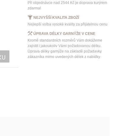
Při objednávce nad 2544 Kč je doprava kurýrem
zdarma!
NEJVYŠŠÍ KVALITA ZBOŽÍ
Nejlepší volba vysoké kvality za přijatelnou cenu
ÚPRAVA DÉLKY GARNÝŽE V CENE
Kromě standardních rozměrů Vám dokážeme
zajistit i jakoukoliv Vámi požadovanou délku.
Úprava délky garnýže na základě požadavky
KU
zákazníka mimo uvedených délek z nabídky.