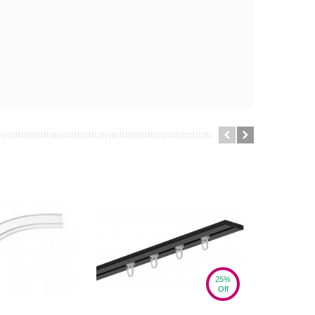
25%
Off