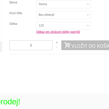
Barva
čierna
Krycí lišta
Bez překrytí
Délka
120
Odkaz pro zkrácení délky garnýži
+
VLOŽIT DO KOŠÍ
-
rodej!