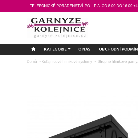
TELEFONICKÉ PORADENSTVÍ: PO. - PIA. OD 8:00 DO 16:00 +4
KATEGORIE
O NÁS
OBCHODNÍ PODMÍ
Domů
>
Koľajnicové hliníkové systémy
>
Stropné hliníkové garny