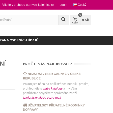
Vítejte v e-shopu garnyze-kolejnice.cz
Login
Český
0
0 Kč
Košik
RANA OSOBNÍCH ÚDAJŮ
NÍ
PROČ U NÁS NAKUPOVAT?
NEJŠIRŠÍ VYBER GARNÝŽ V ČESKÉ
REPUBLICE
Pokud jste něco na naší stránce nenašli, prosím,
prohlédněte si
naše katalogy
a my Vám
pomůžeme s výběrem správného zboží
telefonicky
alebo
cez e-mail
UŽIVATELSKY PŘIJATELNÉ PODMÍNKY
DOPRAVY