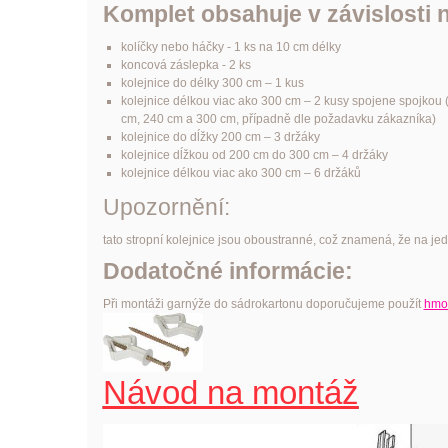
Komplet obsahuje v závislosti
kolíčky nebo háčky - 1 ks na 10 cm délky
koncová záslepka - 2 ks
kolejnice
do
délky
300 cm – 1
kus
kolejnice
délkou
viac
ako
300 cm – 2
kusy
spojene
spojkou
cm, 240 cm a 300 cm, případně dle požadavku zákazníka
)
kolejnice
do
dĺžky
200 cm – 3
držáky
kolejnice
dĺžkou
od
200 cm
do
300 cm – 4
držáky
kolejnice
délkou
viac
ako
300 cm – 6
držáků
Upozornění:
tato stropní kolejnice jsou oboustranné, což znamená, že na jed
Dodatočné informácie:
Při montáži garnýže do sádrokartonu doporučujeme použít
hmož
Návod na montáž