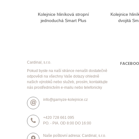
Kolejnice hliníková stropní
Kolejnice hliní
View more
Vie
jednoduchá Smart Plus
dvojitá Sm
Cardinal, s.r.o.
FACEBO
Pokud byste na naší stránce nenašli dostatečně
odpovědi na všechny Vaše dotazy ohledně
našich výrobků nebo služeb, prosím, kontaktujte
nás prostřednictvím e-mailu nebo telefonicky
info@garnyze-kolejnice.cz
+420 728 661 095
PO. - PIA. OD 8:00 DO 16:00
Naše poštovní adresa: Cardinal, s.r.o.