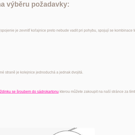
 na výběru požadavky:
(
spojenie
je
zevnitř
koľajnice
preto
nebude
vadit
pri
pohybu, spojují se kombinace t
né straně je kolejnice jednoduchá a jednak dvojitá.
dinku se šroubem do sádrokartonu
kterou můžete zakoupit na naší stránce za tím