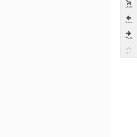
Košik
Prev
Next
Horní