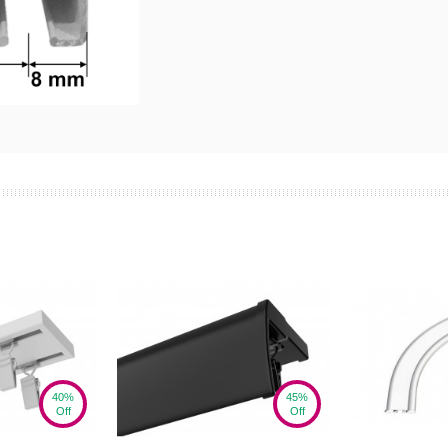
40%
45%
Off
Off