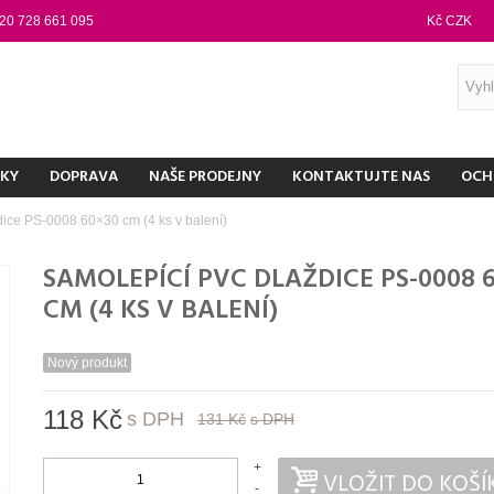
20 728 661 095
Kč CZK
NKY
DOPRAVA
NAŠE PRODEJNY
KONTAKTUJTE NAS
OCH
ice PS-0008 60×30 cm (4 ks v balení)
SAMOLEPÍCÍ PVC DLAŽDICE PS-0008 
CM (4 KS V BALENÍ)
Nový produkt
118 Kč
s DPH
131 Kč
s DPH
+
VLOŽIT DO KOŠÍ
-