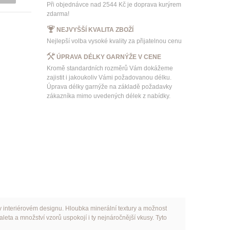
Při objednávce nad 2544 Kč je doprava kurýrem
zdarma!
NEJVYŠŠÍ KVALITA ZBOŽÍ
Nejlepší volba vysoké kvality za přijatelnou cenu
ÚPRAVA DÉLKY GARNÝŽE V CENE
Kromě standardních rozměrů Vám dokážeme
zajistit i jakoukoliv Vámi požadovanou délku.
Úprava délky garnýže na základě požadavky
zákazníka mimo uvedených délek z nabídky.
v interiérovém designu. Hloubka minerální textury a možnost
ta a množství vzorů uspokojí i ty nejnáročnější vkusy. Tyto