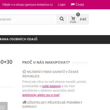
Vítejte v e-shopu garnyze-kolejnice.cz
Login
Český
0
0 Kč
Košik
RANA OSOBNÍCH ÚDAJŮ
60×30
PROČ U NÁS NAKUPOVAT?
NEJŠIRŠÍ VYBER GARNÝŽ V ČESKÉ
REPUBLICE
Pokud jste něco na naší stránce nenašli, prosím,
prohlédněte si
naše katalogy
a my Vám
pomůžeme s výběrem správného zboží
telefonicky
alebo
cez e-mail
UŽIVATELSKY PŘIJATELNÉ PODMÍNKY
KU
DOPRAVY