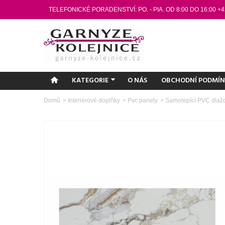
TELEFONICKÉ PORADENSTVÍ: PO. - PIA. OD 8:00 DO 16:00 +4
KATEGORIE
O NÁS
OBCHODNÍ PODMÍ
Domů
>
Interiérové doplňky
>
Pvc panely
>
Samolepící PVC dlažd