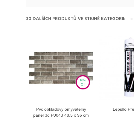
30 DALŠÍCH PRODUKTŮ VE STEJNÉ KATEGORII:
10%
Off
Pvc obkladový omyvatelný
Lepidlo Pre
View more
Vie
panel 3d P0043 48.5 x 96 cm