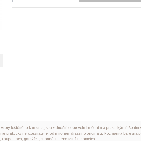
cí vzory leštěného kamene, jsou v dnešní době velmi módním a praktickým řešením 
h je prakticky nerozeznatelný od mnohem dražšího originálu. Rozmanitá barevná pale
, koupelnách, garážích, chodbách nebo letních domcích.