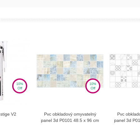
10%
10%
Off
Off
stige V2
Pvc obkladový omyvatelný
Pvc obklad
w more
View more
panel 3d P0101 48.5 x 96 cm
panel 3d P01