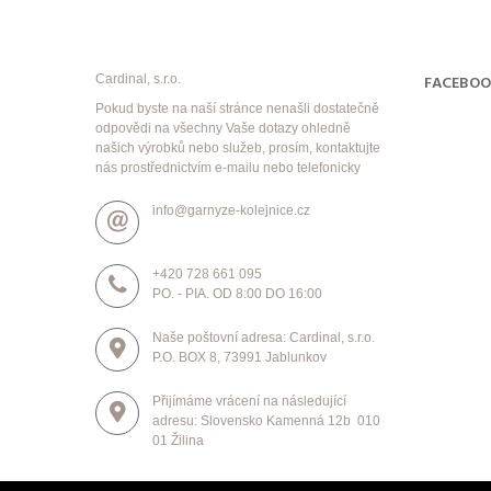
Cardinal, s.r.o.
FACEBO
Pokud byste na naší stránce nenašli dostatečně
odpovědi na všechny Vaše dotazy ohledně
našich výrobků nebo služeb, prosím, kontaktujte
nás prostřednictvím e-mailu nebo telefonicky
info@garnyze-kolejnice.cz
+420 728 661 095
PO. - PIA. OD 8:00 DO 16:00
Naše poštovní adresa: Cardinal, s.r.o.
P.O. BOX 8, 73991 Jablunkov
Přijímáme vrácení na následující
adresu: Slovensko Kamenná 12b 010
01 Žilina