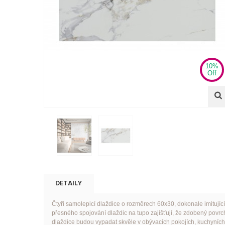
10%
Off
DETAILY
Čtyři samolepicí dlaždice o rozměrech 60x30, dokonale imitují
přesného spojování dlaždic na tupo zajišťují, že zdobený povrc
dlaždice budou vypadat skvěle v obývacích pokojích, kuchyních