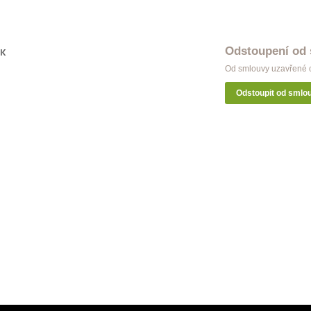
Odstoupení od
OK
Od smlouvy uzavřené o
Odstoupit od smlo