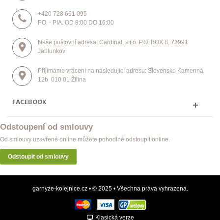
+420 728 661 095
PO. - PIA. OD 8:00 DO 16:00
Naše poštovní adresa: Cardinal, s.r.o. P.O. BOX 8, 73991
Jablunkov
Přijímáme vrácení na následující adresu: Slovensko Kamenná
12b 010 01 Žilina
FACEBOOK
Odstoupení od smlouvy
Od smlouvy uzavřené online můžete pohodlně odstoupit online.
Odstoupit od smlouvy
garnyze-kolejnice.cz • © 2025 • Všechna práva vyhrazena.
Klasická verze