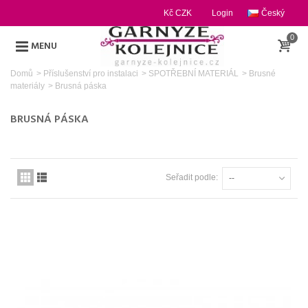
Kč CZK
Login
Český
0
MENU
Domů
>
Příslušenství pro instalaci
>
SPOTŘEBNÍ MATERIÁL
>
Brusné
materiály
>
Brusná páska
BRUSNÁ PÁSKA
Seřadit podle:
--