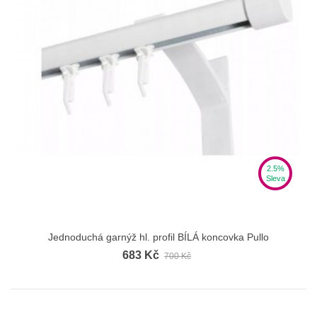
2.5%
Sleva
Jednoduchá garnýž hl. profil BÍLÁ koncovka Pullo
683 Kč
700 Kč