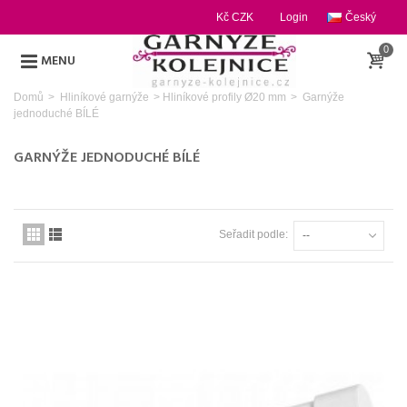
Kč CZK
Login
Český
0
MENU
Domů
>
Hliníkové garnýže
>
Hliníkové profily Ø20 mm
>
Garnýže
jednoduché BÍLÉ
GARNÝŽE JEDNODUCHÉ BÍLÉ
Seřadit podle:
--