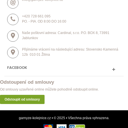
+420 728 661 095
PO. - PIA. OD 8:00 DO 16:00
Naše poštovní adresa: Cardinal, s.r.o. P.O. BOX 8, 73991
Jablunkov
Přijímáme vrácení na následující adresu: Slovensko Kamenná
12b 010 01 Žilina
FACEBOOK
Odstoupení od smlouvy
Od smlouvy uzavřené online můžete pohodlně odstoupit online.
Odstoupit od smlouvy
garnyze-kolejnice.cz • © 2025 • Všechna práva vyhrazena.