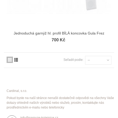
Jednoduchá garnýž hl. profil BÍLÁ koncovka Gula Frez
700 Kč
Seřadit podle:
--
Cardinal, s.r.o.
Pokud byste na naší stránce nenašli dostatečně odpovědi na všechny Vaše
dotazy ohledně našich výrobků nebo služeb, prosím, kontaktujte nás
prostřednictvím e-mailu nebo telefonicky
info@garnyze-kolejnice.cz