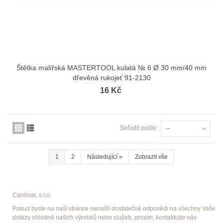
Štětka malířská MASTERTOOL kulatá № 6 Ø 30 mm/40 mm
dřevěná rukojeť 91-2130
16 Kč
Seřadit podle:
--
1
2
Následující
»
Zobrazit vše
Cardinal, s.r.o.
Pokud byste na naší stránce nenašli dostatečně odpovědi na všechny Vaše
dotazy ohledně našich výrobků nebo služeb, prosím, kontaktujte nás