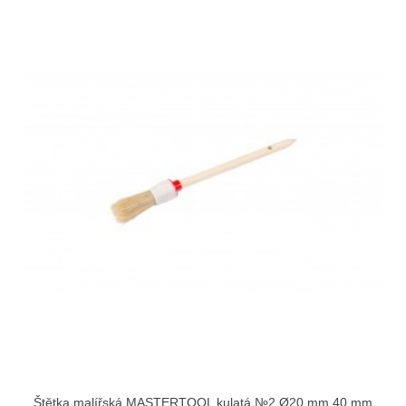
Štětka malířská MASTERTOOL kulatá №2 Ø20 mm 40 mm