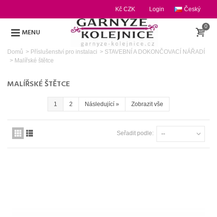
Kč CZK
Login
Český
0
MENU
Domů
>
Příslušenství pro instalaci
>
STAVEBNÍ A DOKONČOVACÍ NÁŘADÍ
>
Malířské štětce
MALÍŘSKÉ ŠTĚTCE
1
2
Následující
»
Zobrazit vše
Seřadit podle:
--