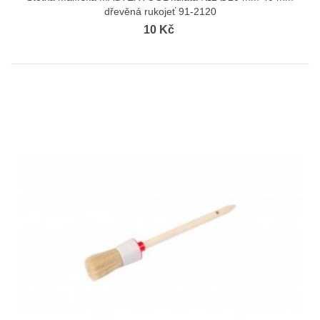
dřevěná rukojeť 91-2120
10 Kč