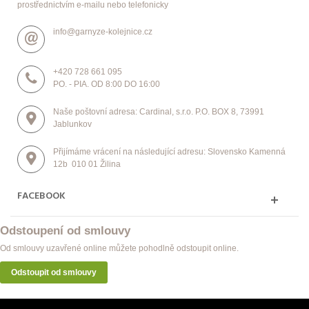
prostřednictvím e-mailu nebo telefonicky
info@garnyze-kolejnice.cz
+420 728 661 095
PO. - PIA. OD 8:00 DO 16:00
Naše poštovní adresa: Cardinal, s.r.o. P.O. BOX 8, 73991
Jablunkov
Přijímáme vrácení na následující adresu: Slovensko Kamenná
12b 010 01 Žilina
FACEBOOK
Odstoupení od smlouvy
Od smlouvy uzavřené online můžete pohodlně odstoupit online.
Odstoupit od smlouvy