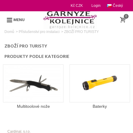
Kč CZK
Login
Český
0
MENU
Domů
>
Příslušenství pro instalaci
>
ZBOŽÍ PRO TURISTY
ZBOŽÍ PRO TURISTY
PRODUKTY PODLE KATEGORIE
Multitoolové nože
Baterky
Cardinal, s.r.o.