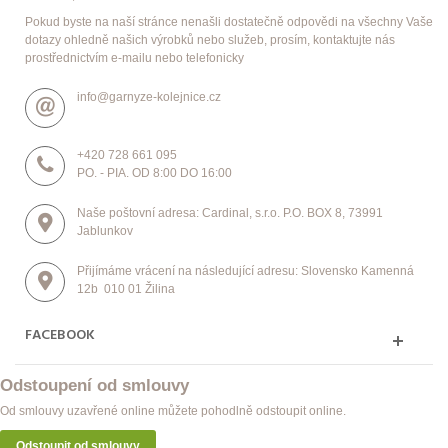
Pokud byste na naší stránce nenašli dostatečně odpovědi na všechny Vaše
dotazy ohledně našich výrobků nebo služeb, prosím, kontaktujte nás
prostřednictvím e-mailu nebo telefonicky
info@garnyze-kolejnice.cz
+420 728 661 095
PO. - PIA. OD 8:00 DO 16:00
Naše poštovní adresa: Cardinal, s.r.o. P.O. BOX 8, 73991
Jablunkov
Přijímáme vrácení na následující adresu: Slovensko Kamenná
12b 010 01 Žilina
FACEBOOK
Odstoupení od smlouvy
Od smlouvy uzavřené online můžete pohodlně odstoupit online.
Odstoupit od smlouvy