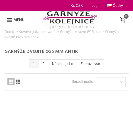
Kč CZK
Login
Český
0
MENU
Domů
>
Kovové galvanizované
>
Garnýže kovové Ø25 mm
>
Garnýže
dvojité Ø25 mm antik
GARNÝŽE DVOJITÉ Ø25 MM ANTIK
1
2
Následující
»
Zobrazit vše
Seřadit podle:
--