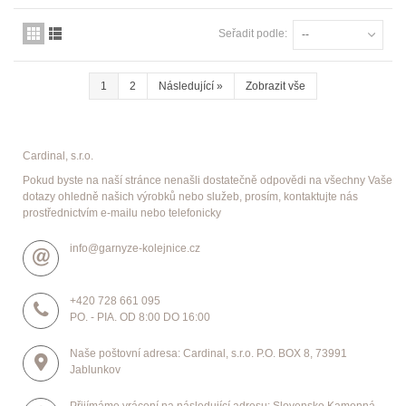
Seřadit podle:
--
1
2
Následující
»
Zobrazit vše
Cardinal, s.r.o.
Pokud byste na naší stránce nenašli dostatečně odpovědi na všechny Vaše
dotazy ohledně našich výrobků nebo služeb, prosím, kontaktujte nás
prostřednictvím e-mailu nebo telefonicky
info@garnyze-kolejnice.cz
+420 728 661 095
PO. - PIA. OD 8:00 DO 16:00
Naše poštovní adresa: Cardinal, s.r.o. P.O. BOX 8, 73991
Jablunkov
Přijímáme vrácení na následující adresu: Slovensko Kamenná