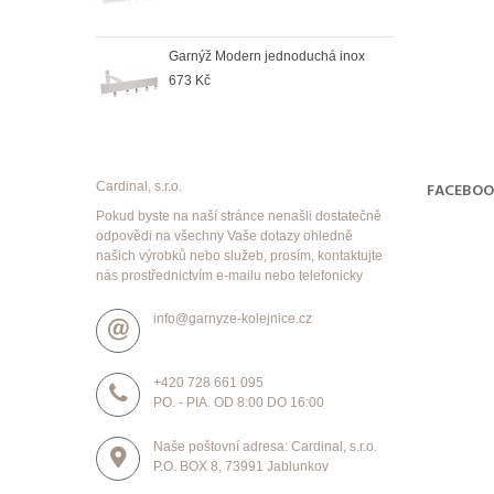
duchá antik
Garnýž Modern jednoduchá inox
Garn
673 Kč
998
Cardinal, s.r.o.
FACEBO
Pokud byste na naší stránce nenašli dostatečně
odpovědi na všechny Vaše dotazy ohledně
našich výrobků nebo služeb, prosím, kontaktujte
nás prostřednictvím e-mailu nebo telefonicky
info@garnyze-kolejnice.cz
+420 728 661 095
PO. - PIA. OD 8:00 DO 16:00
Naše poštovní adresa: Cardinal, s.r.o.
P.O. BOX 8, 73991 Jablunkov