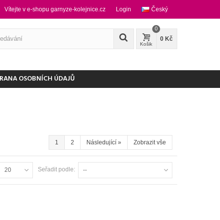
Vítejte v e-shopu garnyze-kolejnice.cz
Login
Český
0
0 Kč
Košik
RANA OSOBNÍCH ÚDAJŮ
1
2
Následující
»
Zobrazit vše
Seřadit podle:
20
--