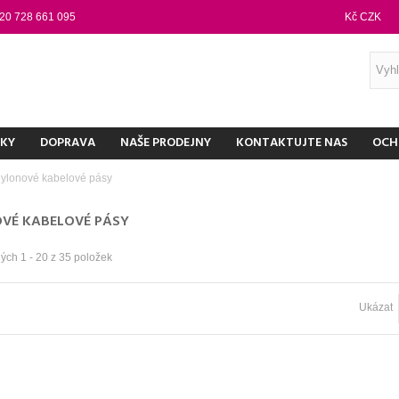
20 728 661 095
Kč CZK
NKY
DOPRAVA
NAŠE PRODEJNY
KONTAKTUJTE NAS
OCH
ylonové kabelové pásy
VÉ KABELOVÉ PÁSY
ých 1 - 20 z 35 položek
Ukázat