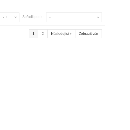
Seřadit podle:
20
--
1
2
Následující
»
Zobrazit vše
Garnýž Classic dvojitá bílá
998 Kč
Garnýž Classic dvojitá černá
998 Kč