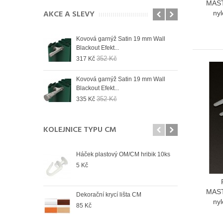
MAST
AKCE A SLEVY
nyl
 19 mm Wall
Kovová garnýž Satin 19 mm Wall
Kovo
Blackout Efekt...
Blac
352 Kč
317 Kč
335
 19 mm Wall
Kovová garnýž Satin 19 mm Wall
Kovo
Blackout Efekt...
Blac
352 Kč
335 Kč
335
KOLEJNICE TYPU CM
Háček plastový OM/CM hribik 10ks
Spoj
5 Kč
108
MAST
Dekorační krycí lišta CM
Spoj
nyl
85 Kč
78 K