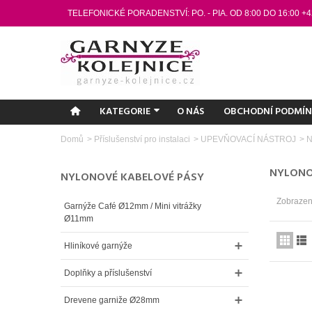
TELEFONICKÉ PORADENSTVÍ: PO. - PIA. OD 8:00 DO 16:00 +4
KATEGORIE
O NÁS
OBCHODNÍ PODMÍ
Domů
>
Příslušenství pro instalaci
>
UPEVŇOVACÍ NÁSTROJ
>
N
NYLONO
NYLONOVÉ KABELOVÉ PÁSY
Zobrazen
Garnýže Café Ø12mm / Mini vitrážky
Ø11mm
Hliníkové garnýže
Doplňky a příslušenství
Drevene garniže Ø28mm