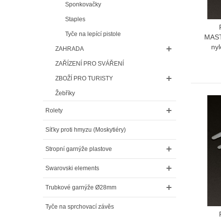
Sponkovačky
Staples
Tyče na lepící pistole
MAST
nyl
ZAHRADA
ZAŘÍZENÍ PRO SVÁŘENÍ
ZBOŽÍ PRO TURISTY
Žebříky
Rolety
Síťky proti hmyzu (Moskytiéry)
Stropní garnýže plastove
Swarovski elements
Trubkové garnýže Ø28mm
Tyče na sprchovací závěs