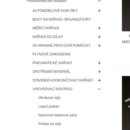
Příslušenství pro instalaci
AUTOMOBILOVÉ DOPLŇKY
BOXY NA NÁŘADÍ, ORGANIZÁTORY
MĚŘÍCÍ NÁŘADÍ
NÁŘADÍ DO DÍLNY
MAS
OCHRANNÉ PRACOVNÍ POMŮCKY
PLYNOVÉ ZARIADENIA
PNEUMATICKÉ NÁŘADÍ
SPOTŘEBNÍ MATERIÁL
STAVEBNÍ A DOKONČOVACÍ NÁŘADÍ
UPEVŇOVACÍ NÁSTROJ
Hliníkové nýty
Lepicí pistole
Nylonové kabelové pásy
Pistole na nýty