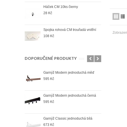
Háček CM 10ks čierny
Spoj
venk
28 Kč
78 K
Spojka rohová CM trouřadá vnitřní
Spoj
Zobrazen
108 Kč
74 K
DOPORUČENÉ PRODUKTY
duchá bílá
Garnýž Modern jednoduchá měď
Garn
595 Kč
673
oduchá černá
Garnýž Modern jednoduchá černá
Garn
595 Kč
964
duchá satin
Garnýž Classic jednoduchá bílá
Garn
673 Kč
998