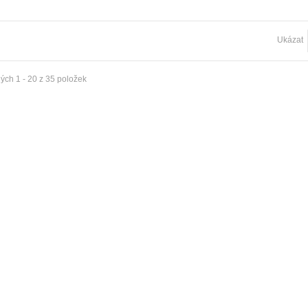
ka rohová CM dvouřadá
ovní
Ukázat
č
ka rohová CM jednořadá vnitřní
ých 1 - 20 z 35 položek
č
ýž Modern jednoduchá patyna
Garnýž Modern dvojitá černá
 Kč
998 Kč
ýž Modern dvojitá inox
Garnýž Modern dvojitá patyna
 Kč
998 Kč
ýž Classic dvojitá satin nickel
Garnýž Modern dvojitá bílá
 Kč
998 Kč