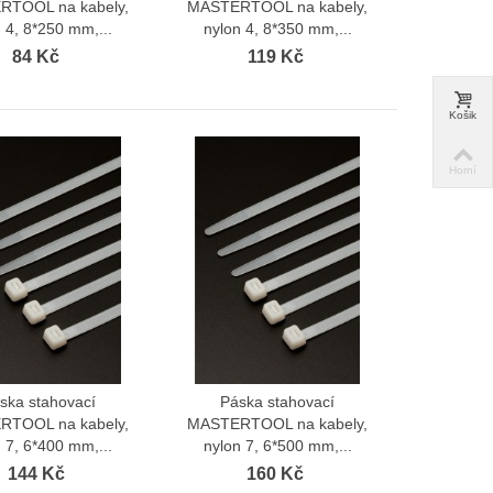
TOOL na kabely,
MASTERTOOL na kabely,
 4, 8*250 mm,...
nylon 4, 8*350 mm,...
84 Kč
119 Kč
Kovová garnýž Antik 19 mm Wall
StopBug PRO Hliníko
Blackout Efekt...
proti hmyzu na...
Košik
352 Kč
1 618 Kč
317 Kč
1 537 Kč
Horní
Kovová garnýž Antik 19 mm Wall
Roleta plisé extra s
Blackout Efekt...
rámu...
352 Kč
269 Kč
335 Kč
256 Kč
ska stahovací
Páska stahovací
Zobrazit více
Zobrazit více
TOOL na kabely,
MASTERTOOL na kabely,
 7, 6*400 mm,...
nylon 7, 6*500 mm,...
144 Kč
160 Kč