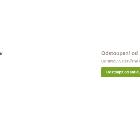
ýž Classic dvojitá antik
Garnýž Modern dvojitá měď
 Kč
998 Kč
Odstoupení od
OK
Od smlouvy uzavřené o
Odstoupit od smlo