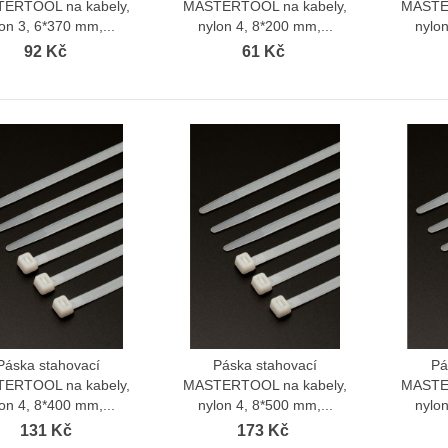
ERTOOL na kabely,
MASTERTOOL na kabely,
MASTER
on 3, 6*370 mm,...
nylon 4, 8*200 mm,...
nylon
92 Kč
61 Kč
vá garnýž Satin 19 mm Wall
Kovová garnýž Antik 19 mm Wall
kout Efekt...
Blackout Efekt...
352 Kč
352 Kč
 Kč
335 Kč
vá garnýž Satin 19 mm Wall
Kovová garnýž Antik 19 mm Wall
kout Efekt...
Blackout Efekt...
352 Kč
352 Kč
 Kč
335 Kč
ka rohová CM trouřadá venkovní
 Kč
Páska stahovací
Páska stahovací
Pá
Zobrazit více
Zobrazit více
ERTOOL na kabely,
MASTERTOOL na kabely,
MASTER
ka rohová CM dvouřadá vnitřní
on 4, 8*400 mm,...
nylon 4, 8*500 mm,...
nylon
č
131 Kč
173 Kč