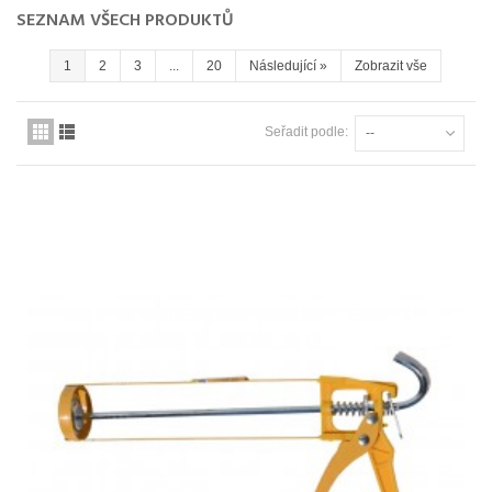
SEZNAM VŠECH PRODUKTŮ
1
2
3
...
20
Následující
»
Zobrazit vše
Seřadit podle:
--