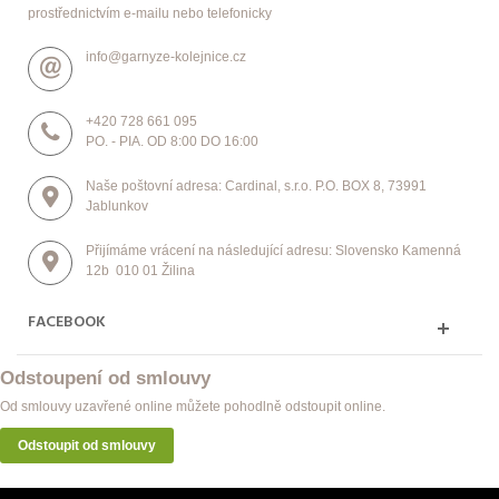
prostřednictvím e-mailu nebo telefonicky
info@garnyze-kolejnice.cz
+420 728 661 095
PO. - PIA. OD 8:00 DO 16:00
Naše poštovní adresa: Cardinal, s.r.o. P.O. BOX 8, 73991
Jablunkov
Přijímáme vrácení na následující adresu: Slovensko Kamenná
12b 010 01 Žilina
FACEBOOK
Odstoupení od smlouvy
Od smlouvy uzavřené online můžete pohodlně odstoupit online.
Odstoupit od smlouvy