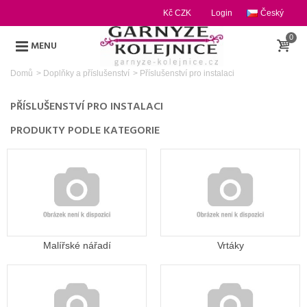
Kč CZK
Login
Český
0
MENU
Domů
>
Doplňky a příslušenství
>
Příslušenství pro instalaci
PŘÍSLUŠENSTVÍ PRO INSTALACI
PRODUKTY PODLE KATEGORIE
Malířské nářadí
Vrtáky