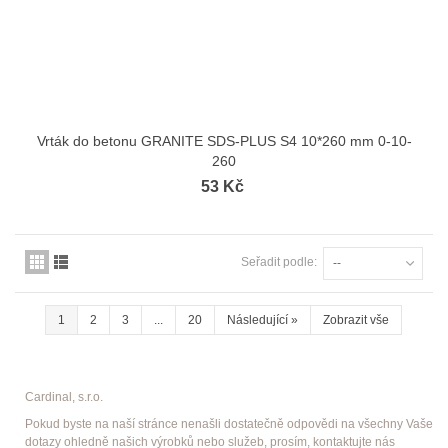
Vrták do betonu GRANITE SDS-PLUS S4 10*260 mm 0-10-
260
53 Kč
Seřadit podle:
--
1
2
3
...
20
Následující
»
Zobrazit vše
Cardinal, s.r.o.
Pokud byste na naší stránce nenašli dostatečně odpovědi na všechny Vaše
dotazy ohledně našich výrobků nebo služeb, prosím, kontaktujte nás