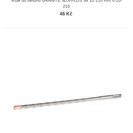
Vrták do betonu GRANITE SDS-PLUS S4 10*210 mm 0-10-
210
46 Kč