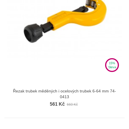
15%
Sleva
Řezak trubek měděných i ocelových trubek 6-64 mm 74-
0413
561 Kč
660 Kč