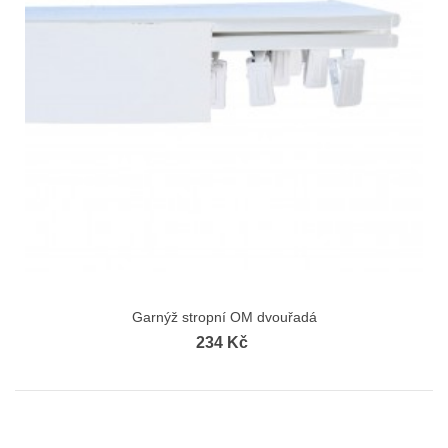
Garnýž stropní OM dvouřadá
234 Kč