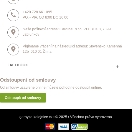
+420 728 661 095
PO. - PIA. OD 8:00 DO 16:00
Naše poštovní adresa: Cardinal, s.r.o. P.O. BOX 8, 73991
Jablunkov
Přijímáme vrácení na následující adresu: Slovensko Kamenná
12b 010 01 Žilina
FACEBOOK
Odstoupení od smlouvy
Od smlouvy uzavřené online můžete pohodlně odstoupit online.
Odstoupit od smlouvy
garnyze-kolejnice.cz • © 2025 • Všechna práva vyhrazena.