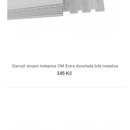
Garnýž stropní kolejnice OM Extra dvouřadá bílá metalíza
145 Kč