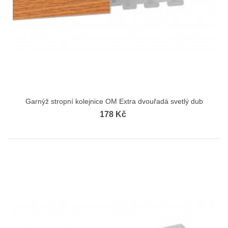
Garnýž stropní kolejnice OM Extra dvouřadá svetlý dub
178 Kč