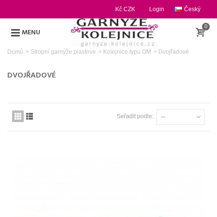
Kč CZK
Login
Český
0
MENU
Domů
>
Stropní garnýže plastove
>
Kolejnice typu OM
>
Dvojřadové
DVOJŘADOVÉ
Seřadit podle:
--