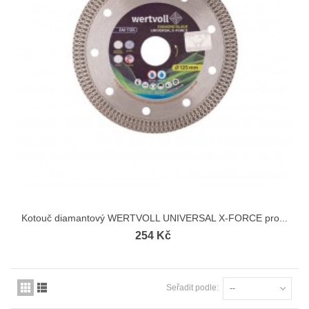
Kotouč diamantový WERTVOLL UNIVERSAL X-FORCE pro...
254 Kč
Seřadit podle:
--