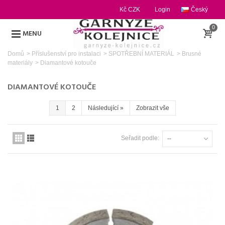
Kč CZK
Login
Český
0
MENU
Domů
>
Příslušenství pro instalaci
>
SPOTŘEBNÍ MATERIÁL
>
Brusné
materiály
>
Diamantové kotouče
DIAMANTOVÉ KOTOUČE
1
2
Následující
»
Zobrazit vše
Seřadit podle:
--