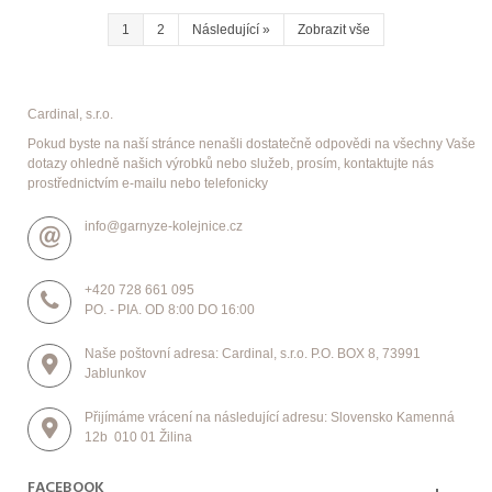
1
2
Následující
»
Zobrazit vše
Cardinal, s.r.o.
Pokud byste na naší stránce nenašli dostatečně odpovědi na všechny Vaše
dotazy ohledně našich výrobků nebo služeb, prosím, kontaktujte nás
prostřednictvím e-mailu nebo telefonicky
info@garnyze-kolejnice.cz
+420 728 661 095
PO. - PIA. OD 8:00 DO 16:00
Naše poštovní adresa: Cardinal, s.r.o. P.O. BOX 8, 73991
Jablunkov
Přijímáme vrácení na následující adresu: Slovensko Kamenná
12b 010 01 Žilina
FACEBOOK