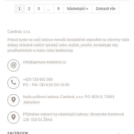
1
2
3
...
9
Následující
»
Zobrazit vše
Cardinal, s.r.o.
Pokud byste na naší stránce nenašli dostatečně odpovědi na všechny Vaše
dotazy ohledně našich výrobků nebo služeb, prosím, kontaktujte nás
prostřednictvím e-mailu nebo telefonicky
info@garnyze-kolejnice.cz
+420 728 661 095
PO. - PIA. OD 8:00 DO 16:00
Naše poštovní adresa: Cardinal, s.r.o. P.O. BOX 8, 73991
Jablunkov
Přijímáme vrácení na následující adresu: Slovensko Kamenná
12b 010 01 Žilina
FACEBOOK