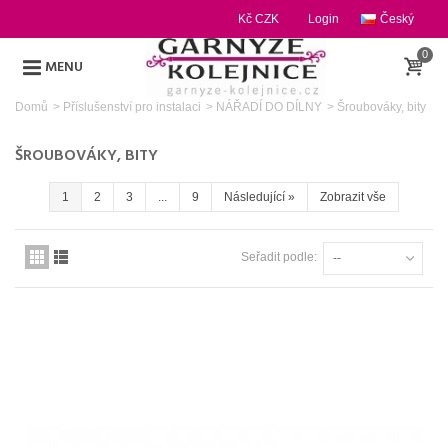
Kč CZK
Login
Český
0
MENU
Domů
>
Příslušenství pro instalaci
>
NÁŘADÍ DO DÍLNY
>
Šroubováky, bity
ŠROUBOVÁKY, BITY
1
2
3
...
9
Následující
»
Zobrazit vše
Seřadit podle:
--