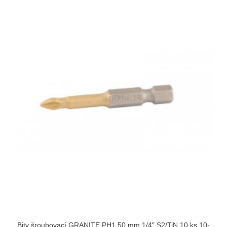
Bity šroubovací GRANITE PH1 50 mm 1/4" S2/TiN 10 ks 10-