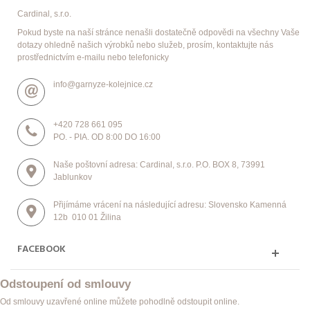
Cardinal, s.r.o.
Pokud byste na naší stránce nenašli dostatečně odpovědi na všechny Vaše
dotazy ohledně našich výrobků nebo služeb, prosím, kontaktujte nás
prostřednictvím e-mailu nebo telefonicky
info@garnyze-kolejnice.cz
+420 728 661 095
PO. - PIA. OD 8:00 DO 16:00
Naše poštovní adresa: Cardinal, s.r.o. P.O. BOX 8, 73991
Jablunkov
Přijímáme vrácení na následující adresu: Slovensko Kamenná
12b 010 01 Žilina
FACEBOOK
Odstoupení od smlouvy
Od smlouvy uzavřené online můžete pohodlně odstoupit online.