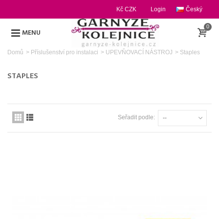
Kč CZK
Login
Český
0
MENU
Domů
>
Příslušenství pro instalaci
>
UPEVŇOVACÍ NÁSTROJ
>
Staples
STAPLES
Seřadit podle:
--