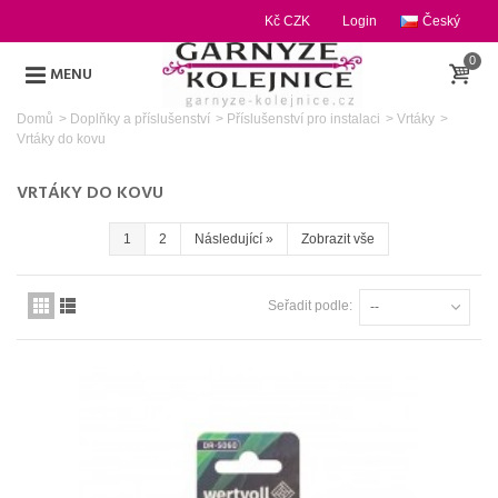
Kč CZK
Login
Český
0
MENU
Domů
>
Doplňky a příslušenství
>
Příslušenství pro instalaci
>
Vrtáky
>
Vrtáky do kovu
VRTÁKY DO KOVU
1
2
Následující
»
Zobrazit vše
Seřadit podle:
--