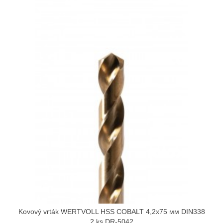
Kovový vrták WERTVOLL HSS COBALT 4,2х75 мм DIN338
2 ks DR-5042