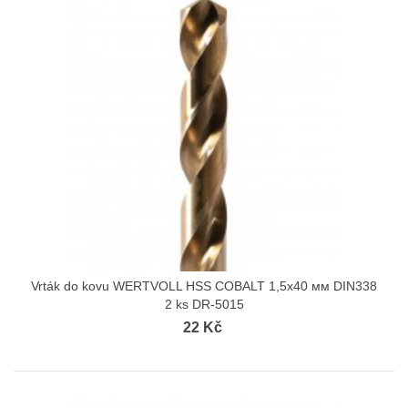
Vrták do kovu WERTVOLL HSS COBALT 1,5х40 мм DIN338
2 ks DR-5015
22 Kč