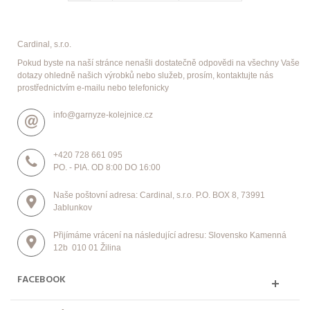
Cardinal, s.r.o.
Pokud byste na naší stránce nenašli dostatečně odpovědi na všechny Vaše
dotazy ohledně našich výrobků nebo služeb, prosím, kontaktujte nás
prostřednictvím e-mailu nebo telefonicky
info@garnyze-kolejnice.cz
+420 728 661 095
PO. - PIA. OD 8:00 DO 16:00
Naše poštovní adresa: Cardinal, s.r.o. P.O. BOX 8, 73991
Jablunkov
Přijímáme vrácení na následující adresu: Slovensko Kamenná
12b 010 01 Žilina
FACEBOOK