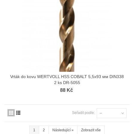
Vrták do kovu WERTVOLL HSS COBALT 5,5х93 мм DIN338
2 ks DR-5055
88 Kč
Seřadit podle:
--
1
2
Následující
»
Zobrazit vše