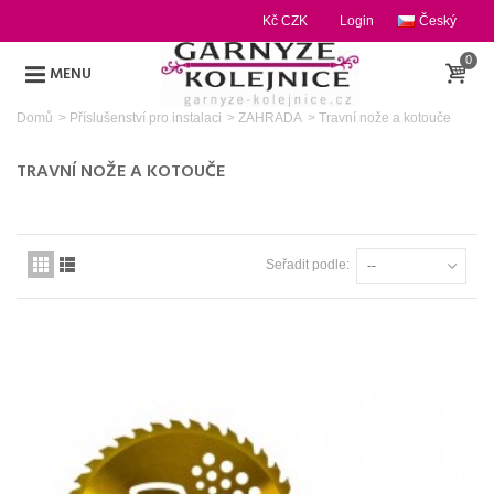
Kč CZK
Login
Český
0
MENU
Domů
>
Příslušenství pro instalaci
>
ZAHRADA
>
Travní nože a kotouče
TRAVNÍ NOŽE A KOTOUČE
Seřadit podle:
--