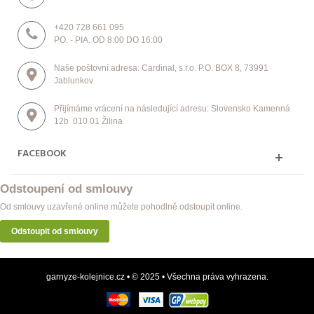
+420 728 661 095
PO. - PIA. OD 8:00 DO 16:00
Naše poštovní adresa: Cardinal, s.r.o. P.O. BOX 8, 73991
Jablunkov
Přijímáme vrácení na následující adresu: Slovensko Kamenná
12b 010 01 Žilina
FACEBOOK
Odstoupení od smlouvy
Od smlouvy uzavřené online můžete pohodlně odstoupit online.
Odstoupit od smlouvy
garnyze-kolejnice.cz • © 2025 • Všechna práva vyhrazena.