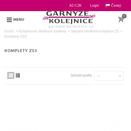
Kč CZK
Login
Český
0
MENU
Domů
>
Koľajnicové hliníkové systémy
>
Stropné hliníkové kolajnice ZS
>
Komplety ZS3
KOMPLETY ZS3
Seřadit podle:
--