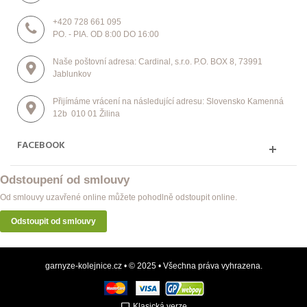
+420 728 661 095
PO. - PIA. OD 8:00 DO 16:00
Naše poštovní adresa: Cardinal, s.r.o. P.O. BOX 8, 73991
Jablunkov
Přijímáme vrácení na následující adresu: Slovensko Kamenná
12b 010 01 Žilina
FACEBOOK
Odstoupení od smlouvy
Od smlouvy uzavřené online můžete pohodlně odstoupit online.
Odstoupit od smlouvy
garnyze-kolejnice.cz • © 2025 • Všechna práva vyhrazena.
Klasická verze