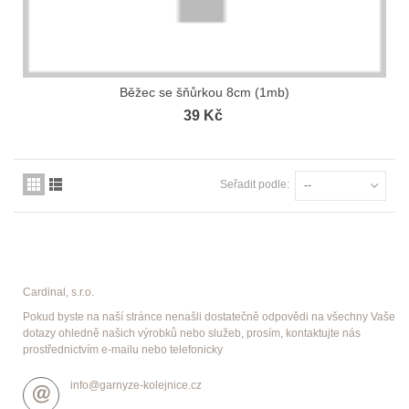
Běžec se šňůrkou 8cm (1mb)
39 Kč
Seřadit podle:
--
Cardinal, s.r.o.
Pokud byste na naší stránce nenašli dostatečně odpovědi na všechny Vaše
dotazy ohledně našich výrobků nebo služeb, prosím, kontaktujte nás
prostřednictvím e-mailu nebo telefonicky
info@garnyze-kolejnice.cz