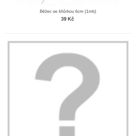
Běžec se šňůrkou 6cm (1mb)
39 Kč