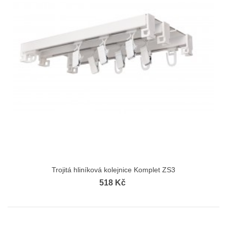
Trojitá hliníková kolejnice Komplet ZS3
518 Kč