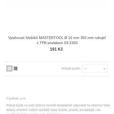
Vytahovač hřebíků MASTERTOOL Ø 16 mm 350 mm rukojeť
s TPR povlakem 03-2350
191 Kč
Seřadit podle:
--
Cardinal, s.r.o.
Pokud byste na naší stránce nenašli dostatečně odpovědi na všechny Vaše
dotazy ohledně našich výrobků nebo služeb, prosím, kontaktujte nás