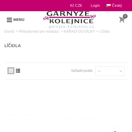
Kč CZK
Login
Český
0
MENU
Domů
>
Příslušenství pro instalaci
>
NÁŘADÍ DO DÍLNY
>
Líčidla
LÍČIDLA
Seřadit podle:
--