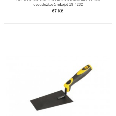
dvousložková rukojeť 19-4232
67 Kč