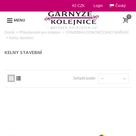
Kč CZK
Login
Český
0
MENU
Domů
>
Příslušenství pro instalaci
>
STAVEBNÍ A DOKONČOVACÍ NÁŘADÍ
>
Kelny stavební
KELNY STAVEBNÍ
Seřadit podle:
--