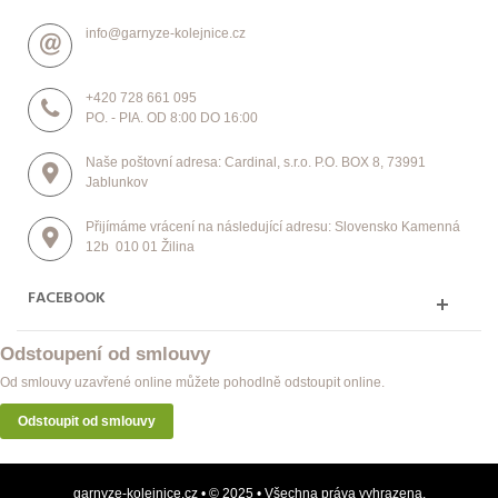
info@garnyze-kolejnice.cz
+420 728 661 095
PO. - PIA. OD 8:00 DO 16:00
Naše poštovní adresa: Cardinal, s.r.o. P.O. BOX 8, 73991
Jablunkov
Přijímáme vrácení na následující adresu: Slovensko Kamenná
12b 010 01 Žilina
FACEBOOK
Odstoupení od smlouvy
Od smlouvy uzavřené online můžete pohodlně odstoupit online.
Odstoupit od smlouvy
garnyze-kolejnice.cz • © 2025 • Všechna práva vyhrazena.