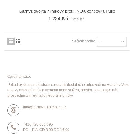
Garnýž dvojitá hliníkový profil INOX koncovka Pullo
1 224 Kč
1 255 Kč
Seřadit podle:
--
Cardinal, s.r.o.
Pokud byste na naší stránce nenašli dostatečně odpovědi na všechny Vaše
dotazy ohledně našich výrobků nebo služeb, prosím, kontaktujte nás
prostřednictvím e-mailu nebo telefonicky
info@garnyze-kolejnice.cz
+420 728 661 095
PO. - PIA. OD 8:00 DO 16:00