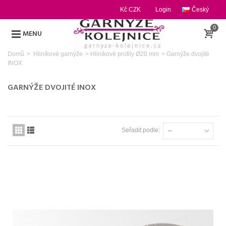
Kč CZK
Login
Český
0
MENU
Domů
>
Hliníkové garnýže
>
Hliníkové profily Ø20 mm
>
Garnýže dvojité
INOX
GARNÝŽE DVOJITÉ INOX
Seřadit podle:
--