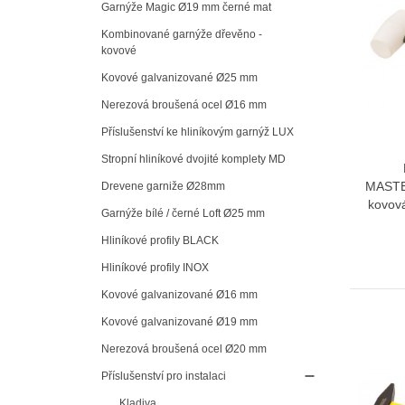
Garnýže Magic Ø19 mm černé mat
Kombinované garnýže dřevěno -
kovové
Kovové galvanizované Ø25 mm
Nerezová broušená ocel Ø16 mm
Příslušenství ke hliníkovým garnýž LUX
Stropní hliníkové dvojité komplety MD
MASTE
Drevene garniže Ø28mm
kovová
Garnýže bílé / černé Loft Ø25 mm
Hliníkové profily BLACK
Hliníkové profily INOX
Kovové galvanizované Ø16 mm
Kovové galvanizované Ø19 mm
Nerezová broušená ocel Ø20 mm
Příslušenství pro instalaci
Kladiva