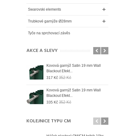
Swarovski elements
Trubkové garnýže Ø28mm
Tyče na sprchovací závěs
AKCE A SLEVY
 19 mm Wall
Kovová garnýž Satin 19 mm Wall
Kovo
Blackout Efekt...
Blac
352 Kč
317 Kč
335
 19 mm Wall
Kovová garnýž Satin 19 mm Wall
Kovo
Blackout Efekt...
Blac
352 Kč
335 Kč
335
KOLEJNICE TYPU CM
Háček plastový OM/CM hribik 10ks
Spoj