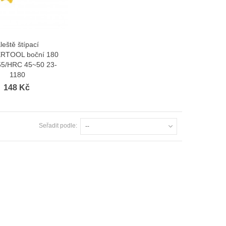
leště štípací
Zobrazit více
RTOOL boční 180
5/HRC 45~50 23-
1180
148 Kč
Seřadit podle:
--