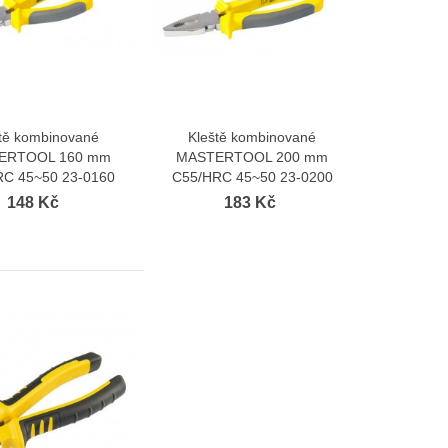
tě kombinované
Kleště kombinované
Zobrazit více
Zobrazit více
ERTOOL 160 mm
MASTERTOOL 200 mm
RC 45~50 23-0160
C55/HRC 45~50 23-0200
148 Kč
183 Kč