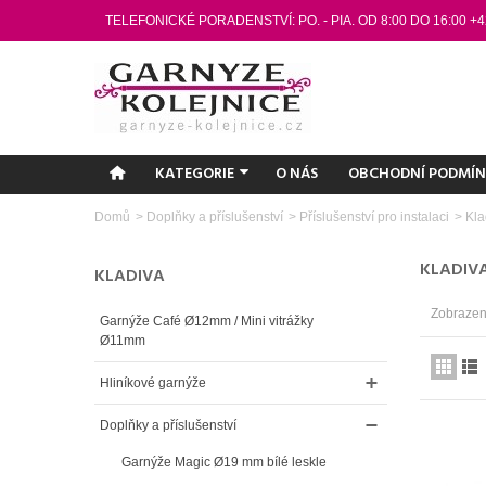
TELEFONICKÉ PORADENSTVÍ: PO. - PIA. OD 8:00 DO 16:00 +4
KATEGORIE
O NÁS
OBCHODNÍ PODMÍ
Domů
>
Doplňky a příslušenství
>
Příslušenství pro instalaci
>
Kla
KLADIV
KLADIVA
Zobrazený
Garnýže Café Ø12mm / Mini vitrážky
Ø11mm
Hliníkové garnýže
Doplňky a příslušenství
Garnýže Magic Ø19 mm bílé leskle