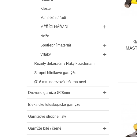
Kleště
Malířské nářadí
MĚŘÍCÍ NÁŘADÍ
Nože
Kl
Spotřební materiál
MAST
Vrtáky
Rozety dekorační / Háky k záclonám
Stropní hliníkové garnýže
Ø16 mm nerezová leštena ocel
Drevene garniže Ø28mm
Elektrické teleskopické garnýže
Garnižové stropné lišty
Garnýže bílé / černé