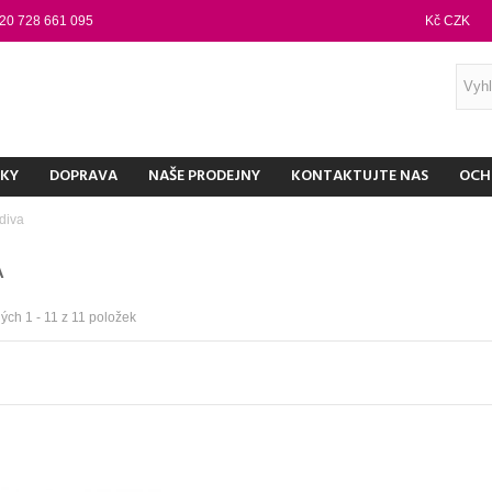
20 728 661 095
Kč CZK
NKY
DOPRAVA
NAŠE PRODEJNY
KONTAKTUJTE NAS
OCH
diva
A
ch 1 - 11 z 11 položek