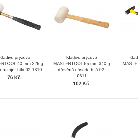
Kladivo pryžové
Kladivo pryžové
Kla
Zobrazit více
Zobrazit více
RTOOL 40 mm 225 g
MASTERTOOL 55 mm 340 g
MASTE
 rukojeť bílá 02-1310
dřevěná násada bílá 02-
0311
76 Kč
102 Kč