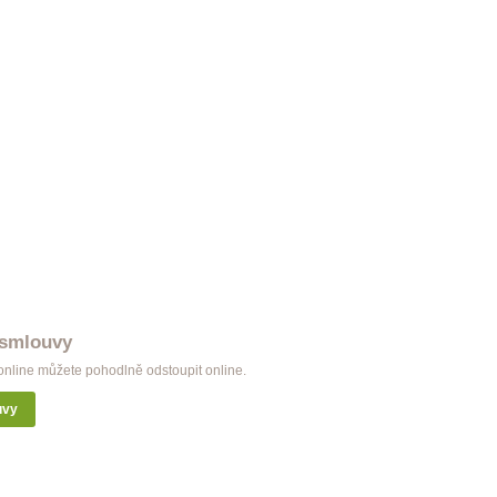
Garnýž Classic dvojitá černá
998 Kč
 smlouvy
nline můžete pohodlně odstoupit online.
uvy