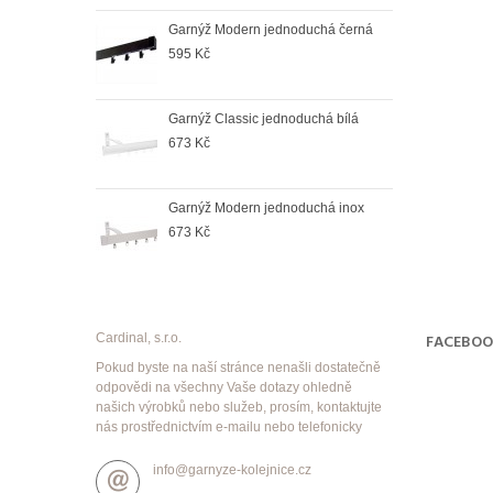
oduchá černá
Garnýž Modern jednoduchá černá
Garn
595 Kč
964
duchá satin
Garnýž Classic jednoduchá bílá
Garn
673 Kč
998
duchá antik
Garnýž Modern jednoduchá inox
Garn
673 Kč
998
Cardinal, s.r.o.
FACEBO
Pokud byste na naší stránce nenašli dostatečně
odpovědi na všechny Vaše dotazy ohledně
našich výrobků nebo služeb, prosím, kontaktujte
nás prostřednictvím e-mailu nebo telefonicky
info@garnyze-kolejnice.cz