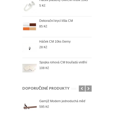
5 Kč
108
Dekorační krycí lišta CM
Spoj
85 Kč
78 K
Háček CM 10ks čierny
Spoj
venk
28 Kč
78 K
Spojka rohová CM trouřadá vnitřní
Spoj
108 Kč
74 K
DOPORUČENÉ PRODUKTY
duchá bílá
Garnýž Modern jednoduchá měď
Garn
595 Kč
673