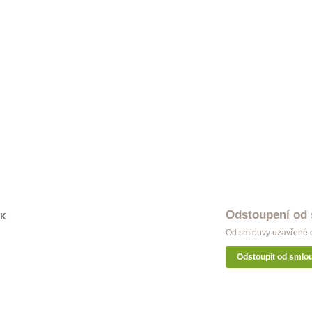
ýž Modern dvojitá inox
Garnýž Modern dvojitá patyna
 Kč
998 Kč
ýž Classic dvojitá satin nickel
Garnýž Modern dvojitá bílá
 Kč
998 Kč
ýž Classic dvojitá antik
Garnýž Modern dvojitá měď
 Kč
998 Kč
Odstoupení od
OK
Od smlouvy uzavřené o
Odstoupit od smlo