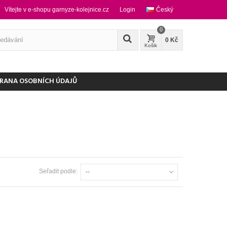
Vítejte v e-shopu garnyze-kolejnice.cz
Login
Český
0
0 Kč
Košik
RANA OSOBNÍCH ÚDAJŮ
Seřadit podle:
--