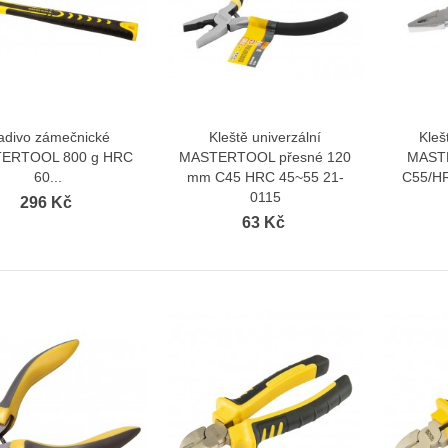
adivo zámečnické
Kleště univerzální
Kleš
Zobrazit více
Zobrazit více
ERTOOL 800 g HRC
MASTERTOOL přesné 120
MAST
60...
mm C45 HRC 45~55 21-
C55/H
0115
296 Kč
63 Kč