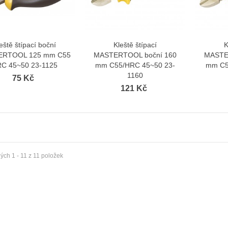
eště štípací boční
Kleště štípací
K
Zobrazit více
Zobrazit více
ERTOOL 125 mm C55
MASTERTOOL boční 160
MASTE
C 45~50 23-1125
mm C55/HRC 45~50 23-
mm C5
1160
75 Kč
121 Kč
ch 1 - 11 z 11 položek