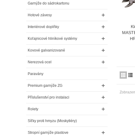
Garnýže do sádrokartonu
Hotové závesy
Kl
Interiérové doplňky
MAST
HR
Koľajnicové hliníkové systémy
Kovové galvanizované
Nerezová ocel
Paravány
Premium garnýže ZG
Zobrazený
Příslušenství pro instalaci
Rolety
Síťky proti hmyzu (Moskytiéry)
Stropní garnýže plastove