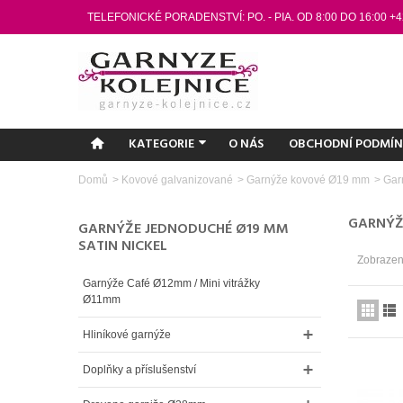
TELEFONICKÉ PORADENSTVÍ: PO. - PIA. OD 8:00 DO 16:00 +4
KATEGORIE
O NÁS
OBCHODNÍ PODMÍ
Domů
>
Kovové galvanizované
>
Garnýže kovové Ø19 mm
>
Gar
GARNÝŽ
GARNÝŽE JEDNODUCHÉ Ø19 MM
SATIN NICKEL
Zobrazen
Garnýže Café Ø12mm / Mini vitrážky
Ø11mm
Hliníkové garnýže
Doplňky a příslušenství