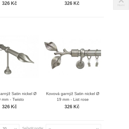
326 Kč
326 Kč
Horní
arnýž Satin nickel Ø
Kovová garnýž Satin nickel Ø
Zobrazit více
Zobrazit více
9 mm - Twisto
19 mm - List rose
326 Kč
326 Kč
Seřadit podle:
20
--