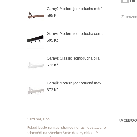
duchá bílá
Garnýž Modern jednoduchá měď
Garn
595 Kč
673
Zobrazen
oduchá černá
Garnýž Modern jednoduchá černá
Garn
595 Kč
964
duchá satin
Garnýž Classic jednoduchá bílá
Garn
673 Kč
998
duchá antik
Garnýž Modern jednoduchá inox
Garn
673 Kč
998
Cardinal, s.r.o.
FACEBO
Pokud byste na naší stránce nenašli dostatečně
odpovědi na všechny Vaše dotazy ohledně