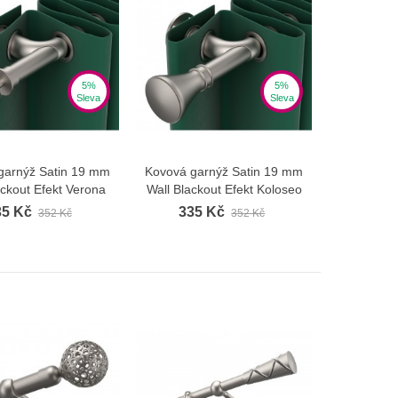
5%
5%
Sleva
Sleva
garnýž Satin 19 mm
Kovová garnýž Satin 19 mm
Zobrazit více
Zobrazit více
ackout Efekt Verona
Wall Blackout Efekt Koloseo
35 Kč
335 Kč
352 Kč
352 Kč