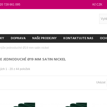
20 728 661 095
Kč CZK
NKY
DOPRAVA
NAŠE PRODEJNY
KONTAKTUJTE NAS
OCH
nýže jednoduché Ø19 mm satin nickel
E JEDNODUCHÉ Ø19 MM SATIN NICKEL
ých 1 - 20 z 44 položek
Ukázat