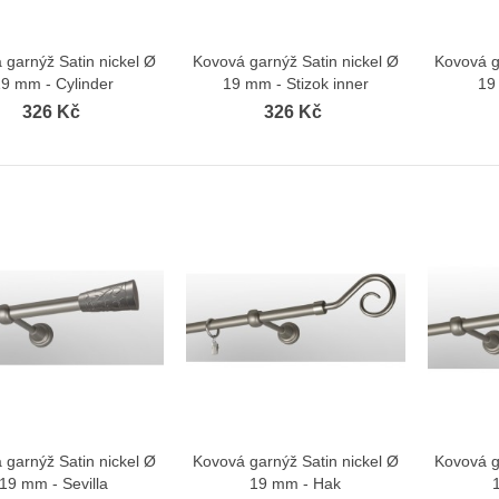
 garnýž Satin nickel Ø
Kovová garnýž Satin nickel Ø
Kovová g
Zobrazit více
Zobrazit více
19 mm - Cylinder
19 mm - Stizok inner
19
326 Kč
326 Kč
vá garnýž Satin 19 mm Wall
Kovová garnýž Antik 19 mm Wall
kout Efekt...
Blackout Efekt...
352 Kč
352 Kč
 Kč
335 Kč
vá garnýž Satin 19 mm Wall
Kovová garnýž Antik 19 mm Wall
kout Efekt...
Blackout Efekt...
 garnýž Satin nickel Ø
Kovová garnýž Satin nickel Ø
Kovová g
Zobrazit více
Zobrazit více
352 Kč
352 Kč
 Kč
335 Kč
19 mm - Sevilla
19 mm - Hak