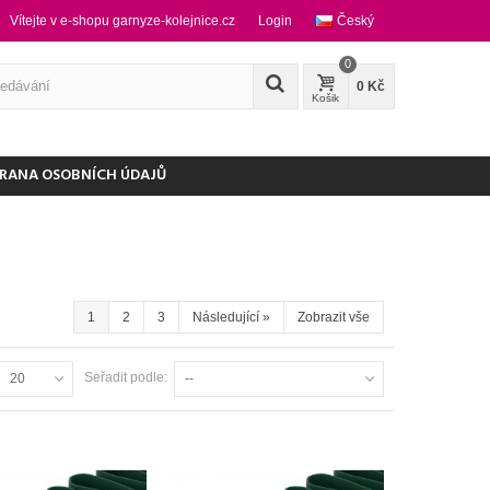
Vítejte v e-shopu garnyze-kolejnice.cz
Login
Český
0
0 Kč
Košik
RANA OSOBNÍCH ÚDAJŮ
1
2
3
Následující
»
Zobrazit vše
Seřadit podle:
20
--