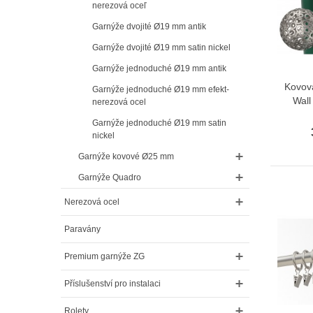
nerezová oceľ
Garnýže dvojité Ø19 mm antik
Garnýže dvojité Ø19 mm satin nickel
Garnýže jednoduché Ø19 mm antik
Kovov
Garnýže jednoduché Ø19 mm efekt-
Wall
nerezová ocel
Garnýže jednoduché Ø19 mm satin
nickel
Garnýže kovové Ø25 mm
Garnýže Quadro
Nerezová ocel
Paravány
Premium garnýže ZG
Příslušenství pro instalaci
Rolety