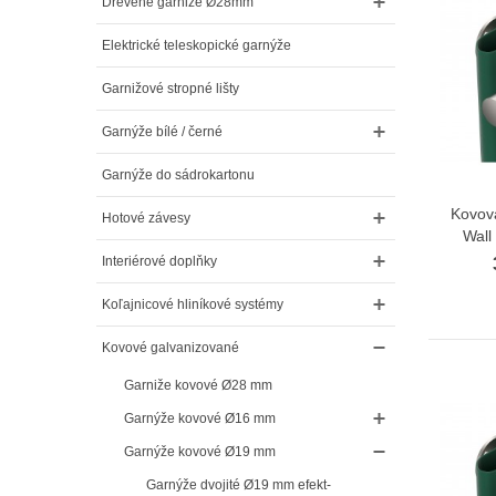
Drevene garniže Ø28mm
Elektrické teleskopické garnýže
Garnižové stropné lišty
Garnýže bílé / černé
Garnýže do sádrokartonu
Kovov
Hotové závesy
Wall
Interiérové doplňky
Koľajnicové hliníkové systémy
Kovové galvanizované
Garniže kovové Ø28 mm
Garnýže kovové Ø16 mm
Garnýže kovové Ø19 mm
Garnýže dvojité Ø19 mm efekt-