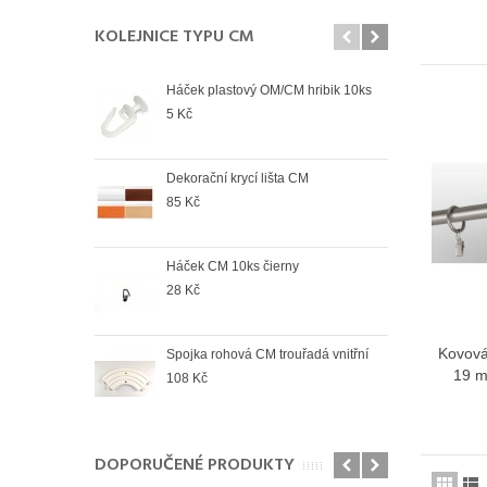
KOLEJNICE TYPU CM
Háček plastový OM/CM hribik 10ks
Spoj
5 Kč
108
Dekorační krycí lišta CM
Spoj
85 Kč
78 K
Háček CM 10ks čierny
Spoj
venk
28 Kč
78 K
Kovová
Spojka rohová CM trouřadá vnitřní
Spoj
19 m
108 Kč
74 K
DOPORUČENÉ PRODUKTY