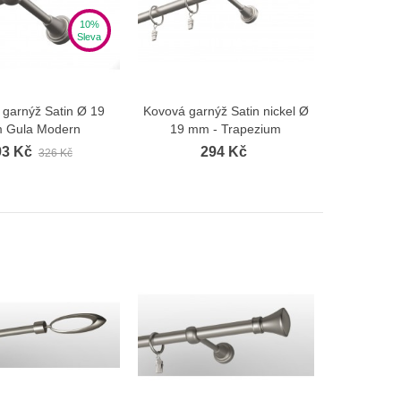
10%
Sleva
 garnýž Satin Ø 19
Kovová garnýž Satin nickel Ø
Zobrazit více
Zobrazit více
 Gula Modern
19 mm - Trapezium
93 Kč
294 Kč
326 Kč