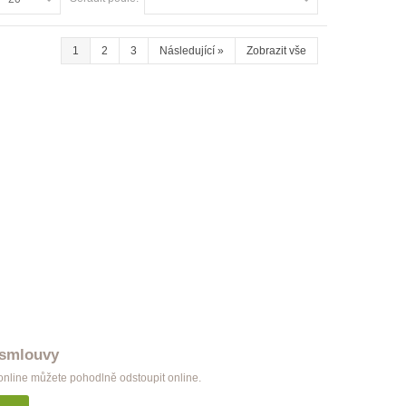
Garnýž Classic dvojitá bílá
998 Kč
1
2
3
Následující
»
Zobrazit vše
Garnýž Classic dvojitá černá
998 Kč
 smlouvy
nline můžete pohodlně odstoupit online.