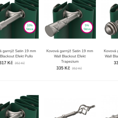
10%
5%
Sleva
Sleva
á garnýž Satin 19 mm
Kovová garnýž Satin 19 mm
Kovová 
Zobrazit více
Zobrazit více
 Blackout Efekt Pullo
Wall Blackout Efekt
Wall Bl
Trapezium
317 Kč
3
352 Kč
335 Kč
352 Kč