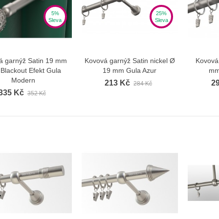
5%
25%
Sleva
Sleva
á garnýž Satin 19 mm
Kovová garnýž Satin nickel Ø
Kovová
Zobrazit více
Zobrazit více
 Blackout Efekt Gula
19 mm Gula Azur
mm
Modern
213 Kč
2
284 Kč
335 Kč
352 Kč