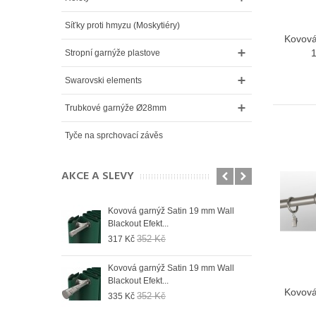
Síťky proti hmyzu (Moskytiéry)
Kovová
Stropní garnýže plastove
Swarovski elements
Trubkové garnýže Ø28mm
Tyče na sprchovací závěs
AKCE A SLEVY
 19 mm Wall
Kovová garnýž Satin 19 mm Wall
Kovo
Blackout Efekt...
Blac
352 Kč
317 Kč
335
 19 mm Wall
Kovová garnýž Satin 19 mm Wall
Kovo
Blackout Efekt...
Blac
Kovová
352 Kč
335 Kč
335