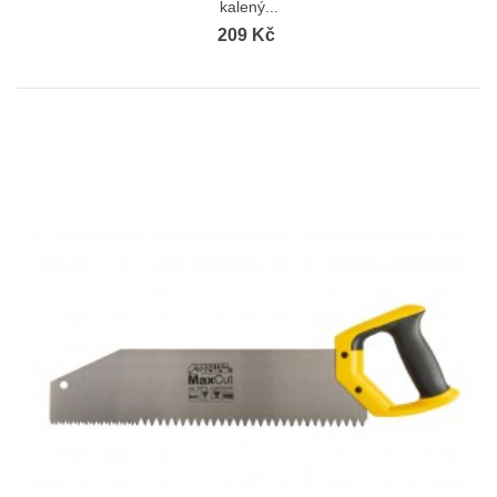
kalený...
209 Kč