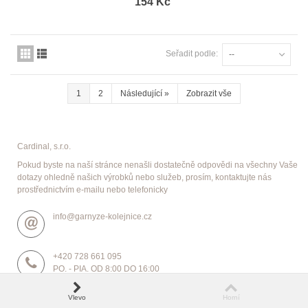
154 Kč
Seřadit podle:
--
1
2
Následující
»
Zobrazit vše
Cardinal, s.r.o.
Pokud byste na naší stránce nenašli dostatečně odpovědi na všechny Vaše
dotazy ohledně našich výrobků nebo služeb, prosím, kontaktujte nás
prostřednictvím e-mailu nebo telefonicky
info@garnyze-kolejnice.cz
+420 728 661 095
PO. - PIA. OD 8:00 DO 16:00
Naše poštovní adresa: Cardinal, s.r.o. P.O. BOX 8, 73991
Vlevo
Horní