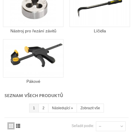
Nástroj pro řezání závitů
Líčidla
Pákové
SEZNAM VŠECH PRODUKTŮ
1
2
Následující
»
Zobrazit vše
Seřadit podle:
--