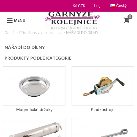
Kč CZK
Login
Český
0
MENU
Domů
>
Příslušenství pro instalaci
>
NÁŘADÍ DO DÍLNY
NÁŘADÍ DO DÍLNY
PRODUKTY PODLE KATEGORIE
Magnetické držáky
Kladkostroje