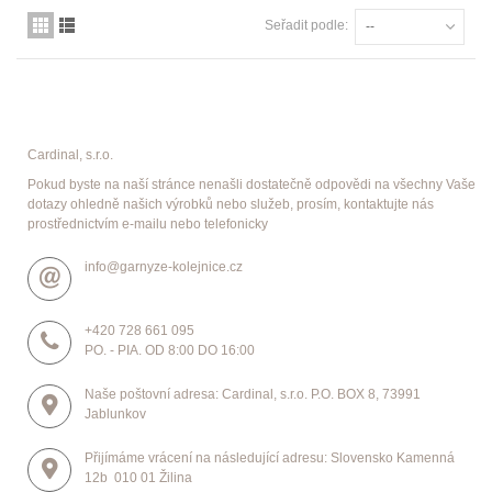
Seřadit podle:
--
Cardinal, s.r.o.
Pokud byste na naší stránce nenašli dostatečně odpovědi na všechny Vaše
dotazy ohledně našich výrobků nebo služeb, prosím, kontaktujte nás
prostřednictvím e-mailu nebo telefonicky
info@garnyze-kolejnice.cz
+420 728 661 095
PO. - PIA. OD 8:00 DO 16:00
Naše poštovní adresa: Cardinal, s.r.o. P.O. BOX 8, 73991
Jablunkov
Přijímáme vrácení na následující adresu: Slovensko Kamenná
12b 010 01 Žilina