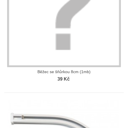
Běžec se šňůrkou 8cm (1mb)
39 Kč