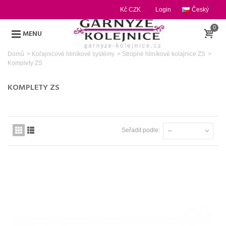
Kč CZK
Login
Český
0
MENU
Domů
>
Koľajnicové hliníkové systémy
>
Stropné hliníkové kolajnice ZS
>
Komplety ZS
KOMPLETY ZS
Seřadit podle:
--