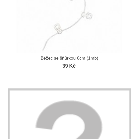
Běžec se šňůrkou 6cm (1mb)
39 Kč