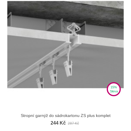
15%
Sleva
Stropní garnýž do sádrokartonu ZS plus komplet
244 Kč
287 Kč