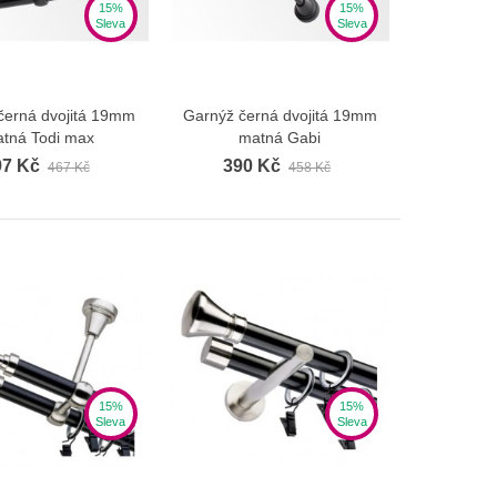
15%
15%
Sleva
Sleva
černá dvojitá 19mm
Garnýž černá dvojitá 19mm
Zobrazit více
Zobrazit více
tná Todi max
matná Gabi
97 Kč
390 Kč
467 Kč
458 Kč
15%
15%
Sleva
Sleva