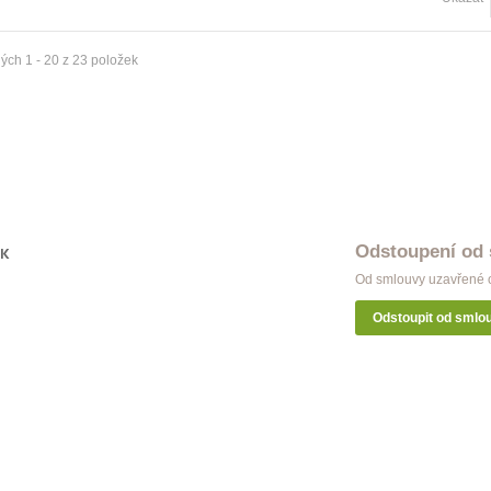
ýž Classic dvojitá satin nickel
Garnýž Modern dvojitá bílá
 Kč
998 Kč
ých 1 - 20 z 23 položek
ýž Classic dvojitá antik
Garnýž Modern dvojitá měď
 Kč
998 Kč
Odstoupení od
OK
Od smlouvy uzavřené o
Odstoupit od smlo