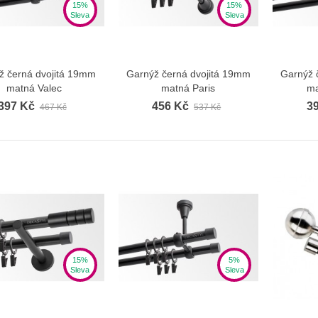
15%
15%
Sleva
Sleva
ž černá dvojitá 19mm
Garnýž černá dvojitá 19mm
Garnýž 
Zobrazit více
Zobrazit více
matná Valec
matná Paris
ma
397 Kč
456 Kč
3
467 Kč
537 Kč
15%
5%
Sleva
Sleva