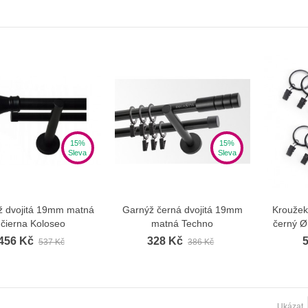
ka rohová CM dvouřadá vnitřní
č
ka rohová CM dvouřadá
ovní
č
ka rohová CM jednořadá vnitřní
č
15%
15%
Sleva
Sleva
ž dvojitá 19mm matná
Garnýž černá dvojitá 19mm
Kroužek
Zobrazit více
Zobrazit více
ýž Modern jednoduchá patyna
Garnýž Modern dvojitá černá
čierna Koloseo
matná Techno
černý Ø
 Kč
998 Kč
456 Kč
328 Kč
537 Kč
386 Kč
ýž Modern dvojitá inox
Garnýž Modern dvojitá patyna
 Kč
998 Kč
Ukázat