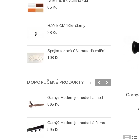
Dekorační krycí lišta CM
Spoj
85 Kč
78 K
Háček CM 10ks čierny
Spoj
venk
28 Kč
78 K
Spojka rohová CM trouřadá vnitřní
Spoj
108 Kč
74 K
DOPORUČENÉ PRODUKTY
Garný
duchá bílá
Garnýž Modern jednoduchá měď
Garn
595 Kč
673
oduchá černá
Garnýž Modern jednoduchá černá
Garn
595 Kč
964