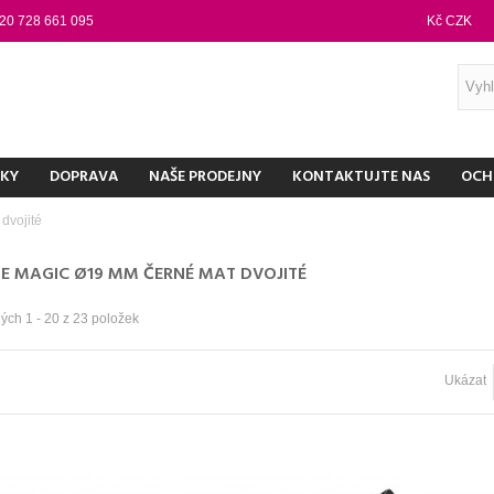
20 728 661 095
Kč CZK
NKY
DOPRAVA
NAŠE PRODEJNY
KONTAKTUJTE NAS
OCH
dvojité
E MAGIC Ø19 MM ČERNÉ MAT DVOJITÉ
ých 1 - 20 z 23 položek
Ukázat