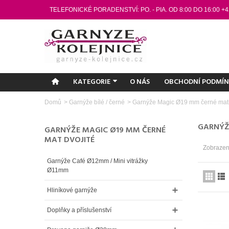
TELEFONICKÉ PORADENSTVÍ: PO. - PIA. OD 8:00 DO 16:00 +4
KATEGORIE
O NÁS
OBCHODNÍ PODMÍ
Domů
>
Garnýže bílé / černé
>
Garnýže Magic Ø19 mm černé mat 
GARNÝŽ
GARNÝŽE MAGIC Ø19 MM ČERNÉ
MAT DVOJITÉ
Zobrazen
Garnýže Café Ø12mm / Mini vitrážky
Ø11mm
Hliníkové garnýže
Doplňky a příslušenství