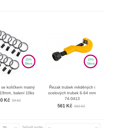
15%
15%
Sleva
Sleva
 se kolíčkem matný
Řezak trubek měděných i
Zobrazit více
Zobrazit více
Garnýž Classic dvojitá bílá
19mm, balení 10ks
ocelových trubek 6-64 mm
998 Kč
74-0413
50 Kč
59 Kč
561 Kč
660 Kč
Garnýž Classic dvojitá černá
998 Kč
Seřadit podle:
20
--