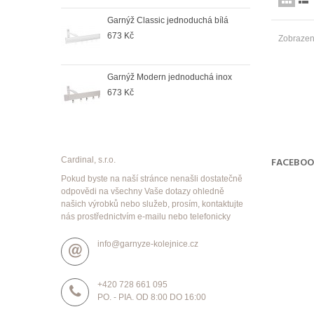
duchá satin
Garnýž Classic jednoduchá bílá
Garn
673 Kč
998
Zobrazen
duchá antik
Garnýž Modern jednoduchá inox
Garn
673 Kč
998
Cardinal, s.r.o.
FACEBO
Pokud byste na naší stránce nenašli dostatečně
odpovědi na všechny Vaše dotazy ohledně
našich výrobků nebo služeb, prosím, kontaktujte
nás prostřednictvím e-mailu nebo telefonicky
info@garnyze-kolejnice.cz
+420 728 661 095
PO. - PIA. OD 8:00 DO 16:00