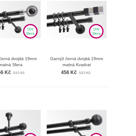
15%
15%
Sleva
Sleva
černá dvojitá 19mm
Garnýž černá dvojitá 19mm
Zobrazit více
Zobrazit více
matná Sfera
matná Kvadrat
56 Kč
456 Kč
537 Kč
537 Kč