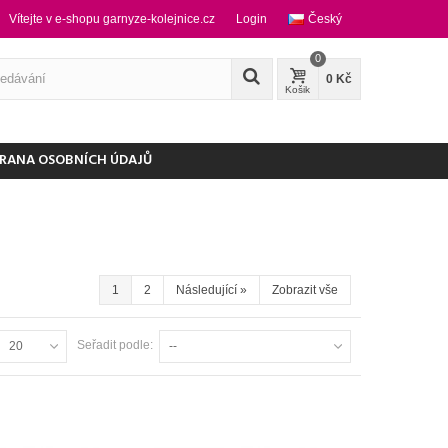
Vítejte v e-shopu garnyze-kolejnice.cz
Login
Český
0
0 Kč
Košik
RANA OSOBNÍCH ÚDAJŮ
1
2
Následující
»
Zobrazit vše
Seřadit podle:
20
--