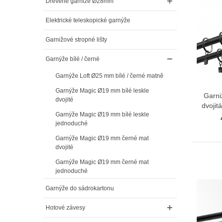
Drevene garniže Ø28mm
Elektrické teleskopické garnýže
Garnižové stropné lišty
Garnýže bílé / černé
Garnýže Loft Ø25 mm bílé / černé matně
Garnýže Magic Ø19 mm bílé leskle
Garni
dvojité
dvojit
Garnýže Magic Ø19 mm bílé leskle
jednoduché
Garnýže Magic Ø19 mm černé mat
dvojité
Garnýže Magic Ø19 mm černé mat
jednoduché
Garnýže do sádrokartonu
Hotové závesy