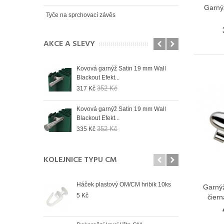
Garný
Tyče na sprchovací závěs
AKCE A SLEVY
 19 mm Wall
Kovová garnýž Satin 19 mm Wall
Kovo
Blackout Efekt...
Blac
352 Kč
317 Kč
335
 19 mm Wall
Kovová garnýž Satin 19 mm Wall
Kovo
Blackout Efekt...
Blac
352 Kč
335 Kč
335
KOLEJNICE TYPU CM
Háček plastový OM/CM hribik 10ks
Spoj
Garný
5 Kč
108
čiern