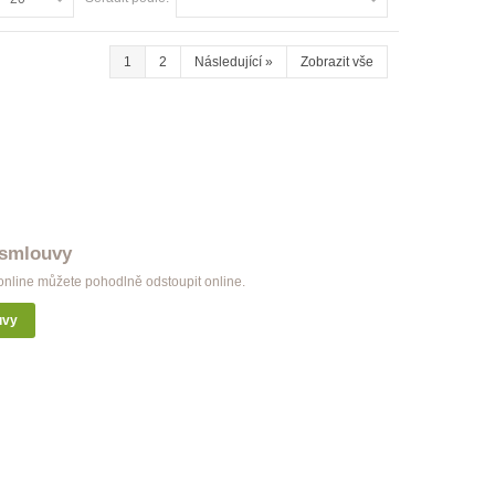
1
2
Následující
»
Zobrazit vše
 smlouvy
nline můžete pohodlně odstoupit online.
uvy