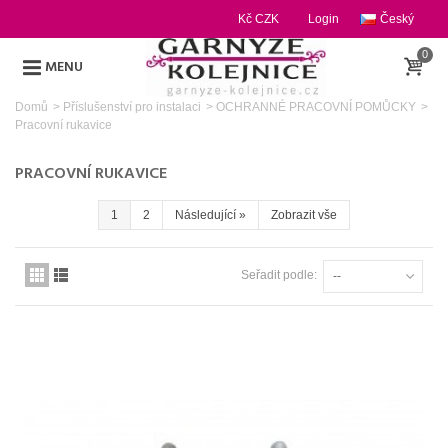
Kč CZK
Login
Český
0
MENU
Domů
>
Příslušenství pro instalaci
>
OCHRANNÉ PRACOVNÍ POMŮCKY
>
Pracovní rukavice
PRACOVNÍ RUKAVICE
1
2
Následující
»
Zobrazit vše
Seřadit podle:
--