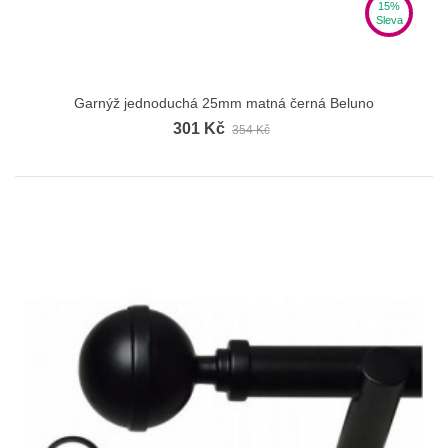
15%
Sleva
Garnýž jednoduchá 25mm matná černá Beluno
301 Kč
354 Kč