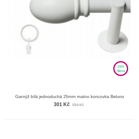
15%
Sleva
Garnýž bílá jednoduchá 25mm matno koncovka Beluno
301 Kč
354 Kč