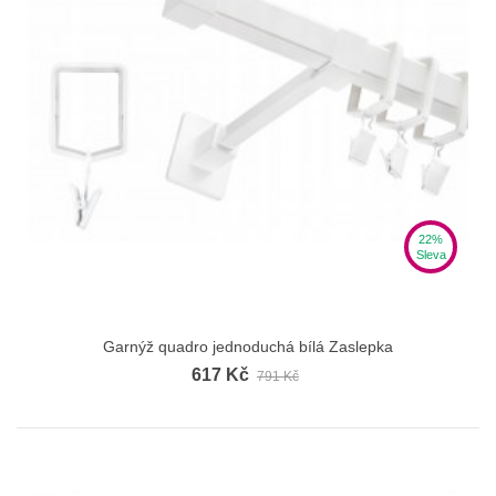
22%
Sleva
Garnýž quadro jednoduchá bílá Zaslepka
617 Kč
791 Kč