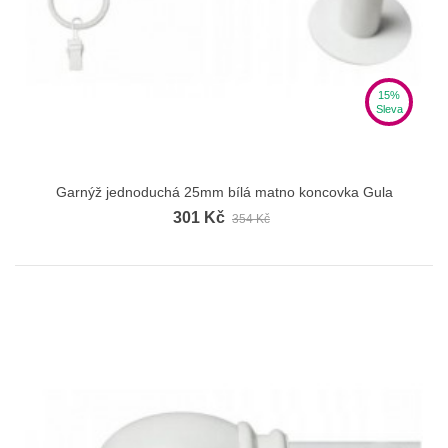
15%
Sleva
Garnýž jednoduchá 25mm bílá matno koncovka Gula
301 Kč
354 Kč