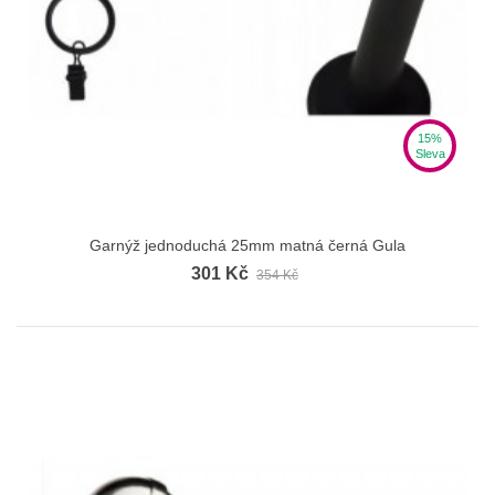
15%
Sleva
Garnýž jednoduchá 25mm matná černá Gula
301 Kč
354 Kč