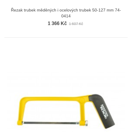
Řezak trubek měděných i ocelových trubek 50-127 mm 74-
0414
1 366 Kč
1 607 Kč