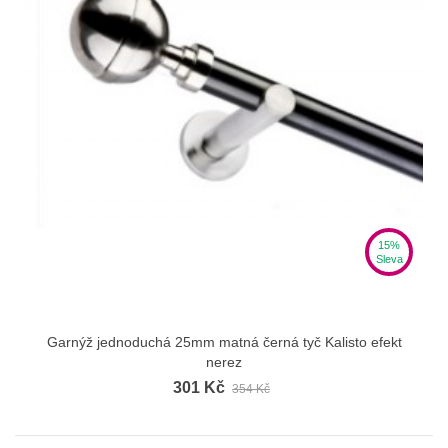
15%
Sleva
Garnýž jednoduchá 25mm matná černá tyč Kalisto efekt
nerez
301 Kč
354 Kč