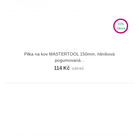
15%
Sleva
Pilka na kov MASTERTOOL 150mm, hliníková
pogumovaná...
114 Kč
135 Kč