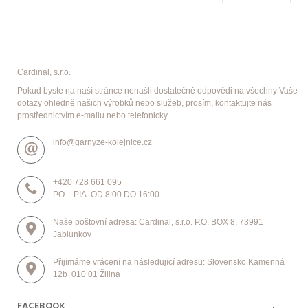
Cardinal, s.r.o.
Pokud byste na naší stránce nenašli dostatečně odpovědi na všechny Vaše
dotazy ohledně našich výrobků nebo služeb, prosím, kontaktujte nás
prostřednictvím e-mailu nebo telefonicky
info@garnyze-kolejnice.cz
+420 728 661 095
PO. - PIA. OD 8:00 DO 16:00
Naše poštovní adresa: Cardinal, s.r.o. P.O. BOX 8, 73991
Jablunkov
Přijímáme vrácení na následující adresu: Slovensko Kamenná
12b 010 01 Žilina
FACEBOOK