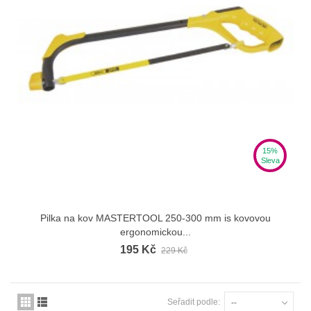
15%
Sleva
Pilka na kov MASTERTOOL 250-300 mm іs kovovou
ergonomickou...
195 Kč
229 Kč
Seřadit podle:
--