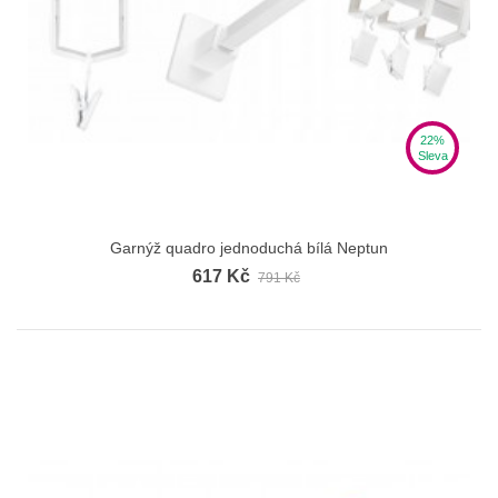
22%
Sleva
Garnýž quadro jednoduchá bílá Neptun
617 Kč
791 Kč