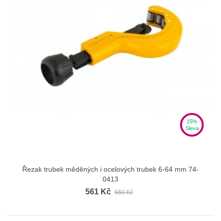
15%
Sleva
Řezak trubek měděných i ocelových trubek 6-64 mm 74-
0413
561 Kč
660 Kč