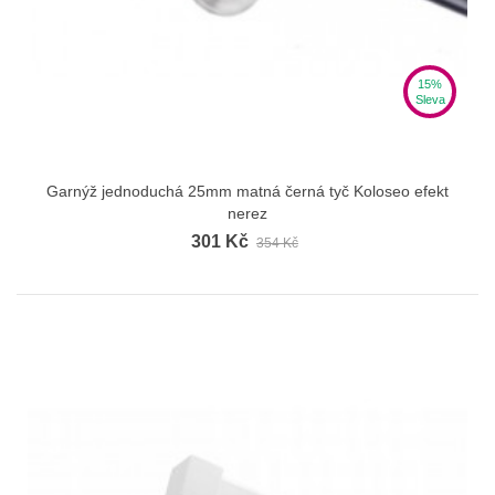
15%
Sleva
Garnýž jednoduchá 25mm matná černá tyč Koloseo efekt
nerez
301 Kč
354 Kč