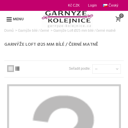
Kč CZK
Login
Český
0
MENU
Domů
>
Garnýže bílé / černé
>
Garnýže Loft Ø25 mm bílé / černé matně
GARNÝŽE LOFT Ø25 MM BÍLÉ / ČERNÉ MATNĚ
Seřadit podle:
--