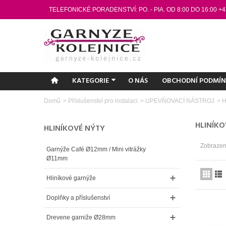
TELEFONICKÉ PORADENSTVÍ: PO. - PIA. OD 8:00 DO 16:00 +4
KATEGORIE
O NÁS
OBCHODNÍ PODMÍ
Domů
>
Příslušenství pro instalaci
>
UPEVŇOVACÍ NÁSTROJ
>
H
HLINÍK
HLINÍKOVÉ NÝTY
Zobrazen
Garnýže Café Ø12mm / Mini vitrážky
Ø11mm
Hliníkové garnýže
Doplňky a příslušenství
Drevene garniže Ø28mm