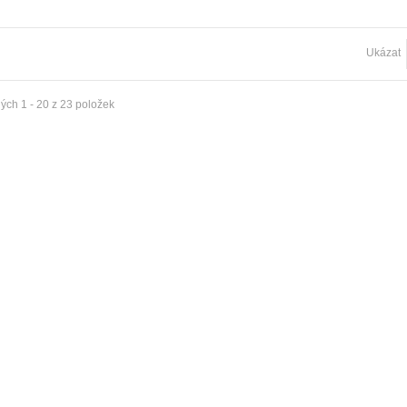
ka rohová CM dvouřadá
ovní
Ukázat
č
ka rohová CM jednořadá vnitřní
ých 1 - 20 z 23 položek
č
nýž Modern jednoduchá měď
Garnýž Modern jednoduchá patyna
 Kč
673 Kč
ýž Modern jednoduchá černá
Garnýž Modern dvojitá inox
 Kč
964 Kč
ýž Classic jednoduchá bílá
Garnýž Classic dvojitá satin nickel
 Kč
998 Kč