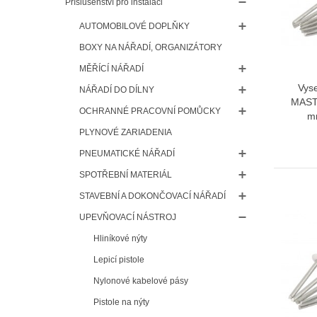
Příslušenství pro instalaci
AUTOMOBILOVÉ DOPLŇKY
BOXY NA NÁŘADÍ, ORGANIZÁTORY
MĚŘÍCÍ NÁŘADÍ
Vyse
NÁŘADÍ DO DÍLNY
MAST
OCHRANNÉ PRACOVNÍ POMŮCKY
m
PLYNOVÉ ZARIADENIA
PNEUMATICKÉ NÁŘADÍ
SPOTŘEBNÍ MATERIÁL
STAVEBNÍ A DOKONČOVACÍ NÁŘADÍ
UPEVŇOVACÍ NÁSTROJ
Hliníkové nýty
Lepicí pistole
Nylonové kabelové pásy
Pistole na nýty