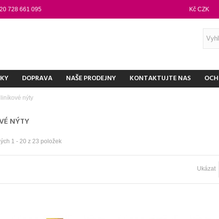
20 728 661 095
Kč CZK
NKY
DOPRAVA
NAŠE PRODEJNY
KONTAKTUJTE NAS
OCH
liníkové nýty
OVÉ NÝTY
ých 1 - 20 z 23 položek
Ukázat