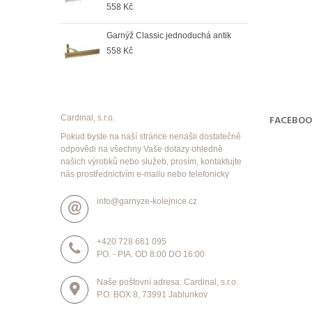
558 Kč
Garnýž Classic jednoduchá antik
Garn
558 Kč
673
Cardinal, s.r.o.
FACEBO
Pokud byste na naší stránce nenašli dostatečně
odpovědi na všechny Vaše dotazy ohledně
našich výrobků nebo služeb, prosím, kontaktujte
nás prostřednictvím e-mailu nebo telefonicky
info@garnyze-kolejnice.cz
+420 728 661 095
PO. - PIA. OD 8:00 DO 16:00
Naše poštovní adresa: Cardinal, s.r.o.
P.O. BOX 8, 73991 Jablunkov