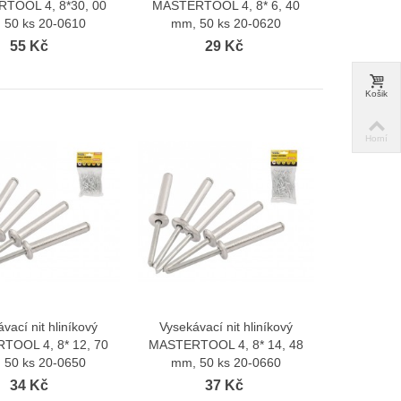
TOOL 4, 8*30, 00
MASTERTOOL 4, 8* 6, 40
 50 ks 20-0610
mm, 50 ks 20-0620
55 Kč
29 Kč
Kovová garnýž Antik 19 mm Wall
StopBug PRO Hliníko
Blackout Efekt...
proti hmyzu na...
Košik
352 Kč
1 618 Kč
317 Kč
1 537 Kč
Horní
Kovová garnýž Antik 19 mm Wall
Roleta plisé extra s
Blackout Efekt...
rámu...
352 Kč
269 Kč
335 Kč
256 Kč
vací nit hliníkový
Vysekávací nit hliníkový
Zobrazit více
Zobrazit více
TOOL 4, 8* 12, 70
MASTERTOOL 4, 8* 14, 48
 50 ks 20-0650
mm, 50 ks 20-0660
34 Kč
37 Kč