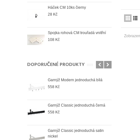
Háček CM 10ks čierny
Spoj
venk
28 Kč
78 K
Spojka rohová CM trouřadá vnitřní
Spoj
Zobrazen
108 Kč
74 K
DOPORUČENÉ PRODUKTY
Garnýž Modern jednoduchá bílá
Gar
558 Kč
595
Garnýž Classic jednoduchá černá
Garn
558 Kč
595
Garnýž Classic jednoduchá satin
Garn
nickel
673