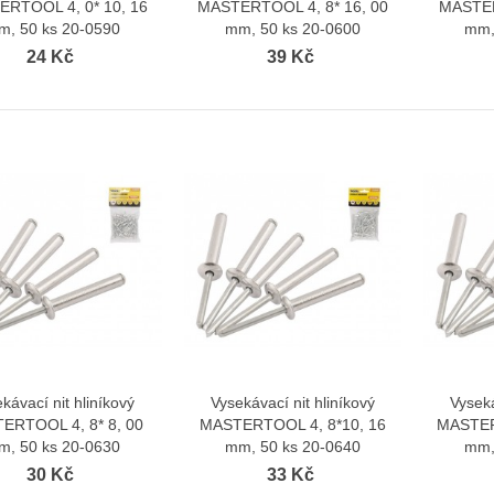
RTOOL 4, 0* 10, 16
MASTERTOOL 4, 8* 16, 00
MASTER
m, 50 ks 20-0590
mm, 50 ks 20-0600
mm,
24 Kč
39 Kč
vá garnýž Satin 19 mm Wall
Kovová garnýž Antik 19 mm Wall
kout Efekt...
Blackout Efekt...
352 Kč
352 Kč
 Kč
335 Kč
vá garnýž Satin 19 mm Wall
Kovová garnýž Antik 19 mm Wall
kout Efekt...
Blackout Efekt...
352 Kč
352 Kč
 Kč
335 Kč
ka rohová CM trouřadá venkovní
 Kč
kávací nit hliníkový
Vysekávací nit hliníkový
Vyseká
Zobrazit více
Zobrazit více
ERTOOL 4, 8* 8, 00
MASTERTOOL 4, 8*10, 16
MASTER
ka rohová CM dvouřadá vnitřní
m, 50 ks 20-0630
mm, 50 ks 20-0640
mm,
č
30 Kč
33 Kč