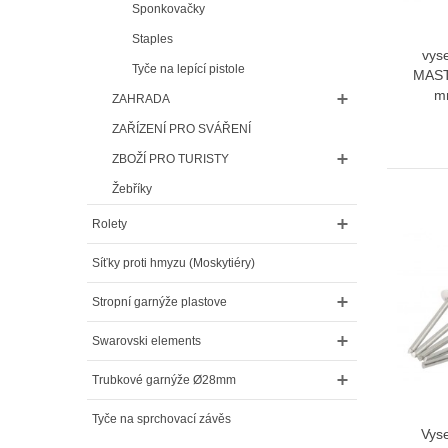
Sponkovačky
Staples
vyse
Tyče na lepící pistole
MAST
m
ZAHRADA
ZAŘÍZENÍ PRO SVÁŘENÍ
ZBOŽÍ PRO TURISTY
Žebříky
Rolety
Síťky proti hmyzu (Moskytiéry)
Stropní garnýže plastove
Swarovski elements
Trubkové garnýže Ø28mm
Tyče na sprchovací závěs
Vyse