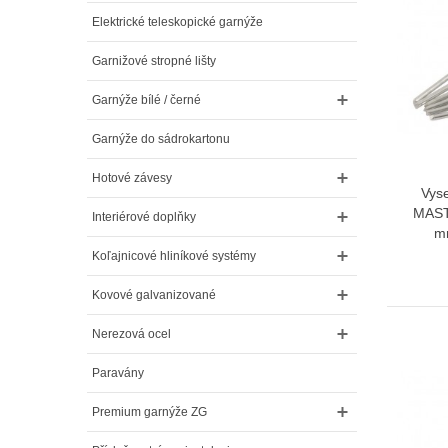
Elektrické teleskopické garnýže
Garnižové stropné lišty
Garnýže bílé / černé
Garnýže do sádrokartonu
Hotové závesy
Vyse
MAST
Interiérové doplňky
m
Koľajnicové hliníkové systémy
Kovové galvanizované
Nerezová ocel
Paravány
Premium garnýže ZG