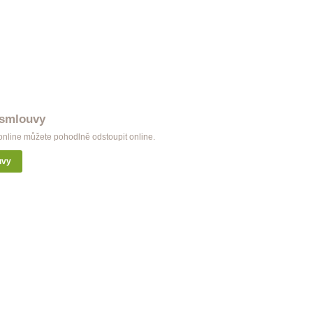
Garnýž Modern dvojitá měď
998 Kč
 smlouvy
nline můžete pohodlně odstoupit online.
uvy