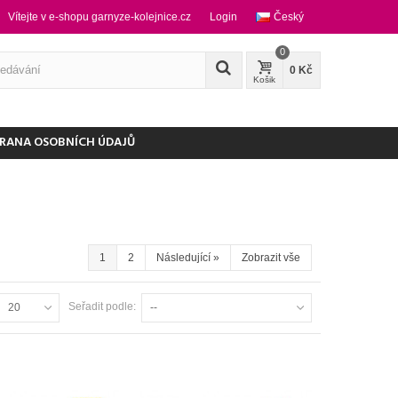
Vítejte v e-shopu garnyze-kolejnice.cz
Login
Český
0
0 Kč
Košik
RANA OSOBNÍCH ÚDAJŮ
1
2
Následující
»
Zobrazit vše
Seřadit podle:
20
--