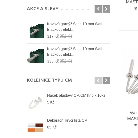
MASTE
AKCE A SLEVY
m
 19 mm Wall
Kovová garnýž Satin 19 mm Wall
Kovo
Blackout Efekt...
Blac
352 Kč
317 Kč
335
 19 mm Wall
Kovová garnýž Satin 19 mm Wall
Kovo
Blackout Efekt...
Blac
352 Kč
335 Kč
335
KOLEJNICE TYPU CM
Háček plastový OM/CM hribik 10ks
Spoj
5 Kč
108
Vyse
MAST
Dekorační krycí lišta CM
Spoj
m
85 Kč
78 K