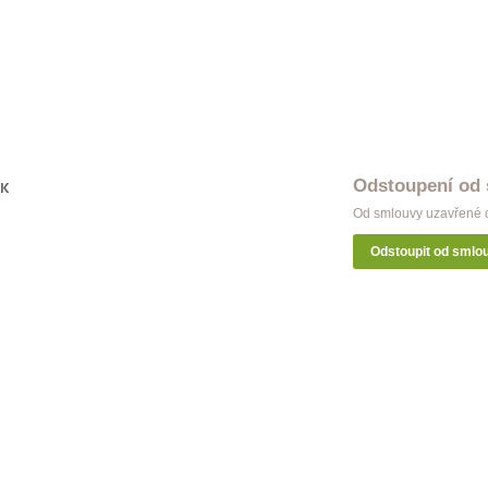
ýž Modern jednoduchá inox
Garnýž Classic dvojitá antik
 Kč
998 Kč
Odstoupení od
OK
Od smlouvy uzavřené o
Odstoupit od smlo