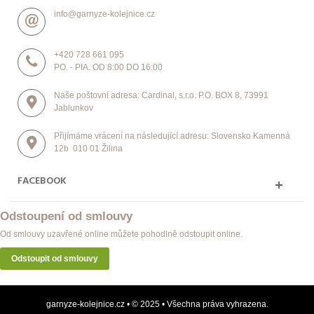
info@garnyze-kolejnice.cz
+420 728 661 095
PO. - PIA. OD 8:00 DO 16:00
Naše poštovní adresa: Cardinal, s.r.o. P.O. BOX 8, 73991
Jablunkov
Přijímáme vrácení na následující adresu: Slovensko Kamenná
12b 010 01 Žilina
FACEBOOK
Odstoupení od smlouvy
Od smlouvy uzavřené online můžete pohodlně odstoupit online.
Odstoupit od smlouvy
garnyze-kolejnice.cz • © 2025 • Všechna práva vyhrazena.