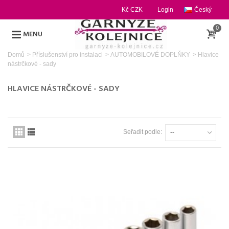
Kč CZK
Login
Český
0
MENU
Domů
>
Příslušenství pro instalaci
>
AUTOMOBILOVÉ DOPLŇKY
>
Hlavice
nástrčkové - sady
HLAVICE NÁSTRČKOVÉ - SADY
Seřadit podle:
--