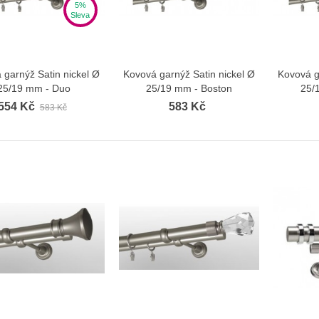
5%
Sleva
 garnýž Satin nickel Ø
Kovová garnýž Satin nickel Ø
Kovová g
Zobrazit více
Zobrazit více
25/19 mm - Duo
25/19 mm - Boston
25/
554 Kč
583 Kč
583 Kč