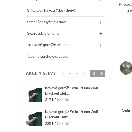
Kovová
25
Síťky proti hmyzu (Moskytiéry)
Stropní garnýže plastove
Swarovski elements
Trubkové garnýže Ø28mm
Tyče na sprchovací závěs
AKCE A SLEVY
 19 mm Wall
Kovová garnýž Satin 19 mm Wall
Kovo
Blackout Efekt...
Blac
352 Kč
317 Kč
335
Satin
 19 mm Wall
Kovová garnýž Satin 19 mm Wall
Kovo
Blackout Efekt...
Blac
352 Kč
335 Kč
335