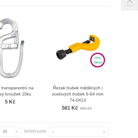
Horní
15%
Sleva
 transparentní na
Řezak trubek měděných i
Zobrazit více
Zobrazit více
vý kroužek 10ks
ocelových trubek 6-64 mm
74-0413
5 Kč
561 Kč
660 Kč
Seřadit podle:
20
--