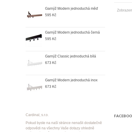
duchá bílá
Garnýž Modern jednoduchá měď
Garn
Zobrazen
595 Kč
673
oduchá černá
Garnýž Modern jednoduchá černá
Garn
595 Kč
964
duchá satin
Garnýž Classic jednoduchá bílá
Garn
673 Kč
998
duchá antik
Garnýž Modern jednoduchá inox
Garn
673 Kč
998
Cardinal, s.r.o.
FACEBO
Pokud byste na naší stránce nenašli dostatečně
odpovědi na všechny Vaše dotazy ohledně