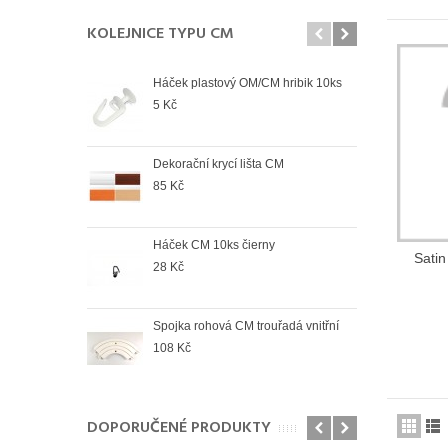
KOLEJNICE TYPU CM
Háček plastový OM/CM hribik 10ks
Spoj
5 Kč
108
Dekorační krycí lišta CM
Spoj
85 Kč
78 K
Háček CM 10ks čierny
Spoj
Satin
venk
28 Kč
78 K
Spojka rohová CM trouřadá vnitřní
Spoj
108 Kč
74 K
DOPORUČENÉ PRODUKTY