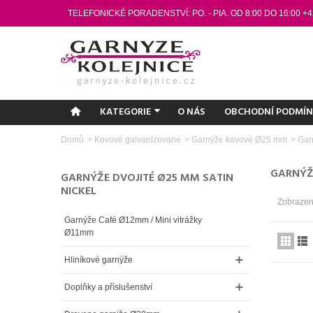
TELEFONICKÉ PORADENSTVÍ: PO. - PIA. OD 8:00 DO 16:00 +4
KATEGORIE
O NÁS
OBCHODNÍ PODMÍ
Domů
>
Kovové galvanizované
>
Garnýže kovové Ø25 mm
>
Gar
GARNÝŽ
GARNÝŽE DVOJITÉ Ø25 MM SATIN
NICKEL
Zobrazen
Garnýže Café Ø12mm / Mini vitrážky
Ø11mm
Hliníkové garnýže
Doplňky a příslušenství