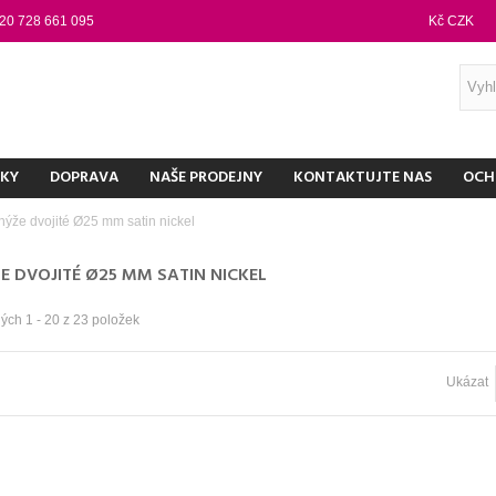
20 728 661 095
Kč CZK
NKY
DOPRAVA
NAŠE PRODEJNY
KONTAKTUJTE NAS
OCH
nýže dvojité Ø25 mm satin nickel
E DVOJITÉ Ø25 MM SATIN NICKEL
ých 1 - 20 z 23 položek
Ukázat