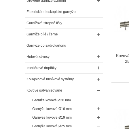
Drevene garniže Ø28mm
Elektrické teleskopické garnýže
Garnižové stropné lišty
Garnýže bílé / černé
Garnýže do sádrokartonu
Kovová
Hotové závesy
25
Interiérové doplňky
Koľajnicové hliníkové systémy
Kovové galvanizované
Garniže kovové Ø28 mm
Garnýže kovové Ø16 mm
Garnýže kovové Ø19 mm
Garnýže kovové Ø25 mm