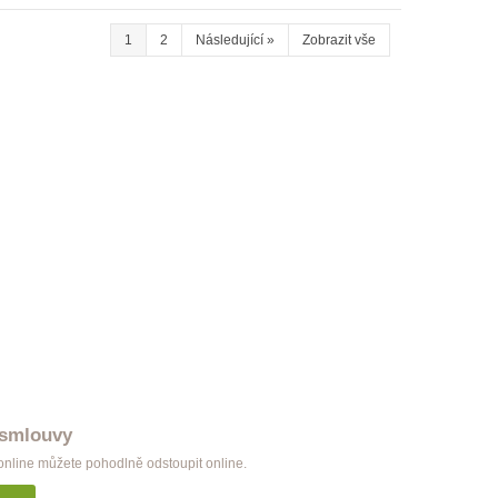
Garnýž Classic dvojitá bílá
1
2
Následující
»
Zobrazit vše
998 Kč
Garnýž Classic dvojitá černá
998 Kč
 smlouvy
nline můžete pohodlně odstoupit online.