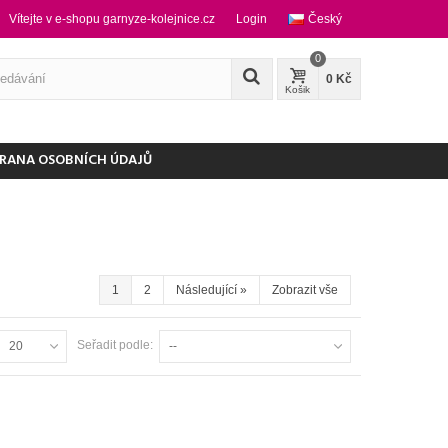
Vítejte v e-shopu garnyze-kolejnice.cz
Login
Český
0
0 Kč
Košik
RANA OSOBNÍCH ÚDAJŮ
1
2
Následující
»
Zobrazit vše
Seřadit podle:
20
--