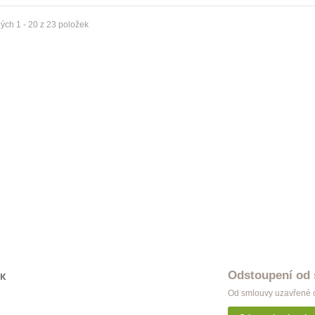
ýž Modern jednoduchá patyna
Garnýž Modern dvojitá černá
ých 1 - 20 z 23 položek
 Kč
998 Kč
ýž Modern dvojitá inox
Garnýž Modern dvojitá patyna
 Kč
998 Kč
ýž Classic dvojitá satin nickel
Garnýž Modern dvojitá bílá
 Kč
998 Kč
ýž Classic dvojitá antik
Garnýž Modern dvojitá měď
 Kč
998 Kč
Odstoupení od
OK
Od smlouvy uzavřené o